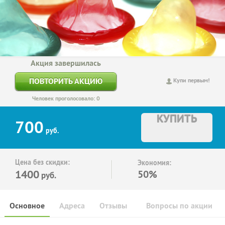
Акция завершилась
ПОВТОРИТЬ АКЦИЮ
Купи первым!
Человек проголосовало: 0
КУПИТЬ
700
руб.
Цена без скидки:
Экономия:
1400
50%
руб.
Основное
Адреса
Отзывы
Вопросы по акции