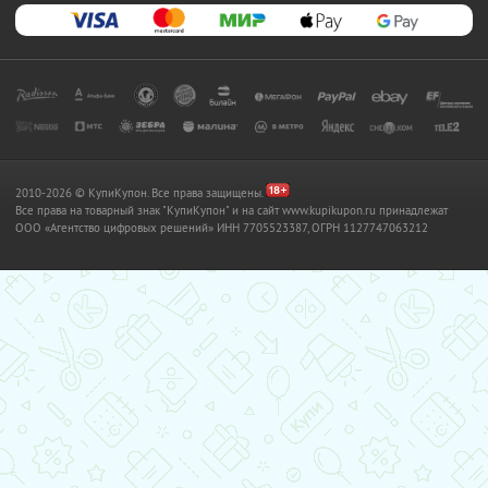
2010-2026 © КупиКупон. Все права защищены.
Все права на товарный знак "КупиКупон" и на сайт www.kupikupon.ru принадлежат
OOO «Агентство цифровых решений» ИНН 7705523387, ОГРН 1127747063212