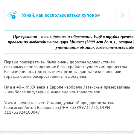
Узнай, как воспользоваться купоном
Презерватив – очень древнее изобретение. Ещё в трудах грече
правлению любвеобильного царя Миноса (3000 лет до н.э., остро
упоминания об этих замечательных изде
Первые презервативы были очень дорогим удовольствием,
поскольку производство их было крайне трудоемким процессом.
Всё изменилось с «открытием» резины: данные изделия стали
гораздо более распространены и доступны.
Ну а в 40-х гг. ХХ века в Европе изобрели латексные презервативы
– наиболее популярный ныне вид контрацептивов.
Услуги предоставляет: Индивидуальный предприниматель
Герасимов Антон Валерьевич,
ИНН 732899735725
, ОГРН
311732824100047