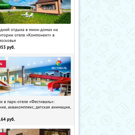
 дней отдыха в мини-домах на
итории отеля «Компонент» в
осковье
053
руб.
%
х в парк-отеле «Фестиваль»:
ние, аквакомплекс, детская анимация,
i
164
руб.