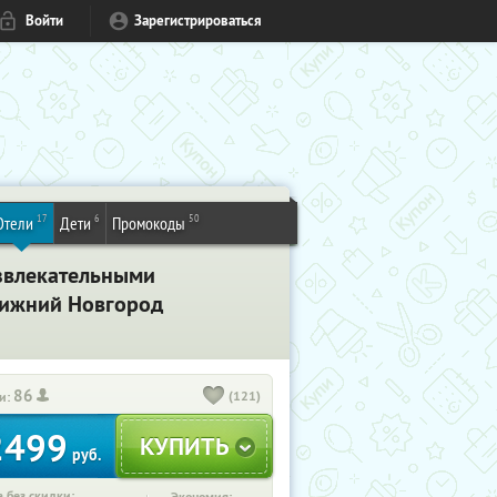
Войти
Зарегистрироваться
17
6
50
Отели
Дети
Промокоды
азвлекательными
 Нижний Новгород
86
(121)
и:
2499
руб.
 без скидки: