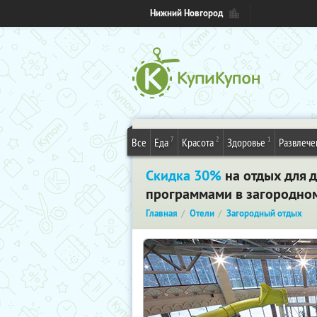
Нижний Новгород
7
2
1
Все
Еда
Красота
Здоровье
Развлече
Скидка 30%
на отдых для 
программами в загородном
Главная
Отели
Загородный отдых