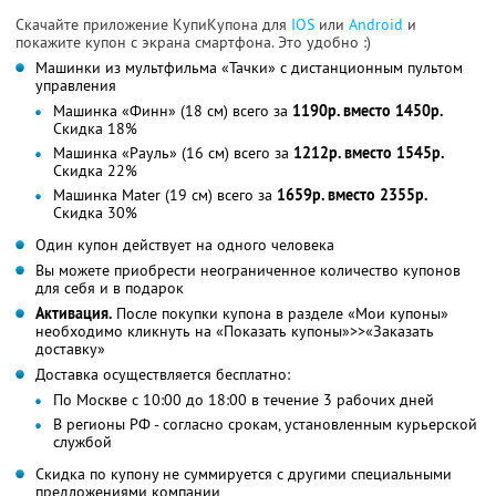
Скачайте приложение КупиКупона для
IOS
или
Android
и
покажите купон с экрана смартфона. Это удобно :)
Машинки из мультфильма «Тачки» с дистанционным пультом
управления
Машинка «Финн» (18 см) всего за
1190р. вместо 1450р.
Скидка 18%
Машинка «Рауль» (16 см) всего за
1212р. вместо 1545р.
Скидка 22%
Машинка Mater (19 см) всего за
1659р. вместо 2355р.
Скидка 30%
Один купон действует на одного человека
Вы можете приобрести неограниченное количество купонов
для себя и в подарок
Активация.
После покупки купона в разделе «Мои купоны»
необходимо кликнуть на «Показать купоны»>>«Заказать
доставку»
Доставка осуществляется бесплатно:
По Москве с 10:00 до 18:00 в течение 3 рабочих дней
В регионы РФ - согласно срокам, установленным курьерской
службой
Скидка по купону не суммируется с другими специальными
предложениями компании