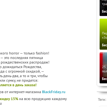
тра
Бе
Пер
«З
Бе
кого horror — только fashion!
— это последняя пятница
о рождественских распродаж!
о дожидаться Рождества,
25 
да с огромной скидкой, —
по
 день-два, а то и три, чтобы
Бе
ли сумку, не придется:
яется в день заказа!
ов от интернет-магазина
BlackFriday.ru
скидку 15%
на всю продукцию каждому
Теги:
ru