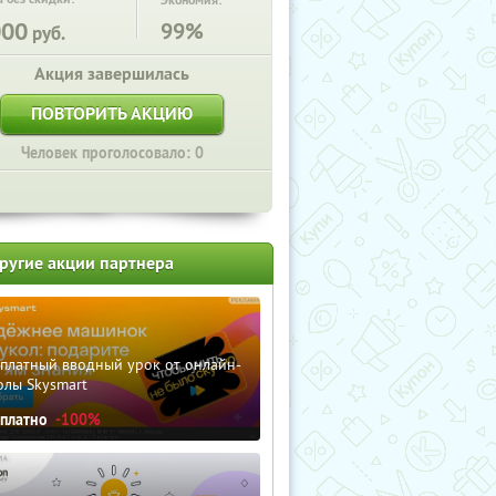
Экономия:
000
99%
руб.
Акция завершилась
ПОВТОРИТЬ АКЦИЮ
Человек проголосовало: 0
ругие акции партнера
сплатный вводный урок от онлайн-
олы Skysmart
сплатно
-100%