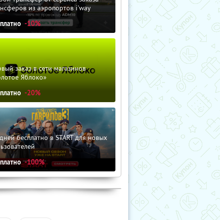
нсферов из аэропортов i'way
сплатно
-10%
вый заказ в сети магазинов
олотое Яблоко»
сплатно
-20%
дней бесплатно в START для новых
льзователей
сплатно
-100%