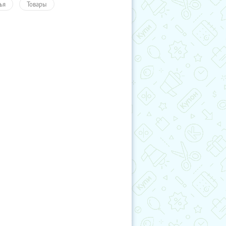
ья
Товары