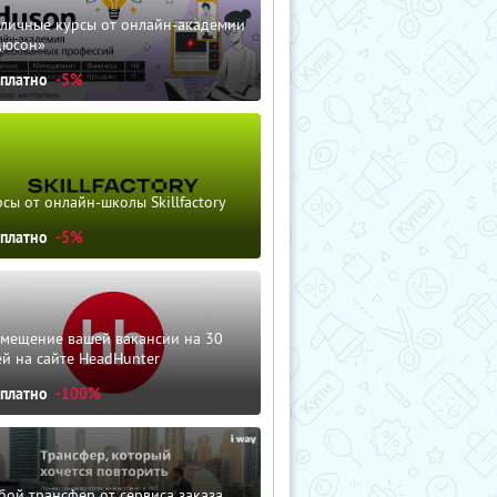
зличные курсы от онлайн-академии
дюсон»
сплатно
-5%
сы от онлайн-школы Skillfactory
сплатно
-5%
змещение вашей вакансии на 30
й на сайте HeadHunter
сплатно
-100%
ой трансфер от сервиса заказа