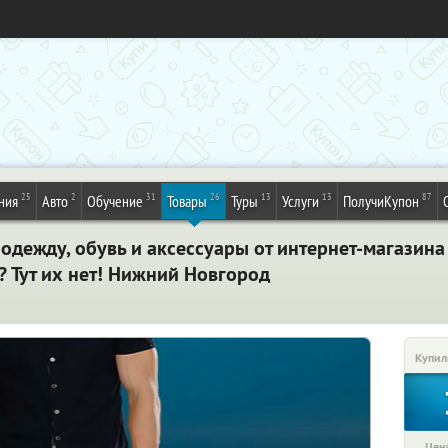
25
2
31
26
13
13
87
ния
Авто
Обучение
Товары
Туры
Услуги
ПолучиКупон
одежду, обувь и аксессуары от интернет-магазин
 Тут их нет! Нижний Новгород
Купил
Цена