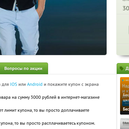
3
Вопросы по акции
Д
а для
IOS
или
Android
и покажите купон с экрана
Бе
овара на сумму 3000 рублей в интернет-магазине
шк
Бе
т лимит купона, то вы просто доплачиваете
упона, то вы просто расплачиваетесь купоном.