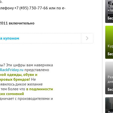
о.
Ра
лефону +7 (495) 730-77-66 или по e-
«Э
Бе
 2011 включительно
ся купоном
Кур
Бе
лы? Эти цифры вам наверняка
BlackFriday.ru
представлено
ной одежды, обуви и
Ра
мировых брендов!
Не
дне
оявилось дикое желание
, тем более что
в подлинности
Бе
ких сомнений
дничает с производителями и
Люб