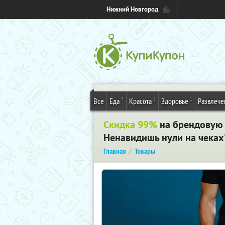
Нижний Новгород
7
2
1
Все
Еда
Красота
Здоровье
Развлече
Скидка 99%
на брендовую 
Ненавидишь нули на чеках?
Главная
Товары