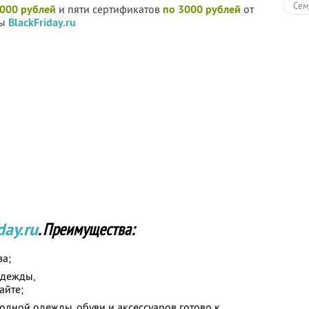
Сем
5000 рублей
и пяти сертификатов
по 3000 рублей
от
ды
BlackFriday.ru
day.ru
. Преимущества:
за;
одежды,
айте;
дной одежды, обуви и аксессуаров готово к