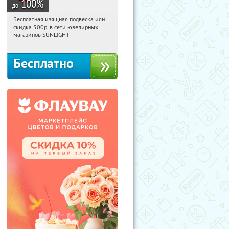
100
%
до
Бесплатная изящная подвеска или
22:44:19
Получили:
73
скидка 500р. в сети ювелирных
Россия
магазинов SUNLIGHT
Бесплатно