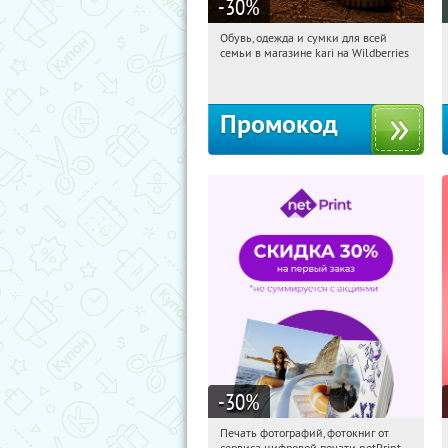
-30
%
Обувь, одежда и сумки для всей
22:44:19
Получили:
30
семьи в магазине kari на Wildberries
Россия
Промокод
-30
%
Печать фотографий, фотокниг от
22:44:19
Получили:
4
сервиса цифровой печати netPrint