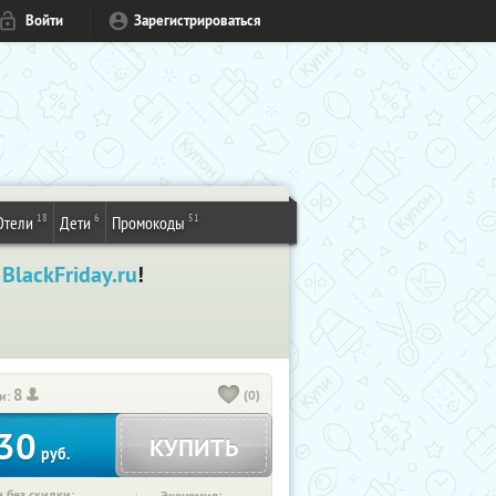
Войти
Зарегистрироваться
18
6
51
Отели
Дети
Промокоды
а
BlackFriday.ru
!
8
(0)
и:
30
КУПИТЬ
руб.
 без скидки: