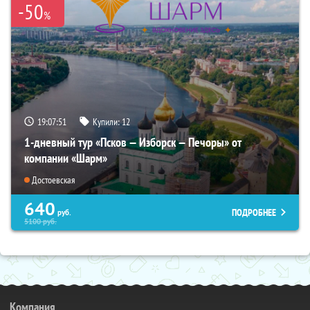
-50
%
19:07:49
Купили:
12
1-дневный тур «Псков — Изборск — Печоры» от
компании «Шарм»
Достоевская
640
ПОДРОБНЕЕ
руб.
5100
руб.
Компания