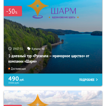
-50
%
19:07:49
Купили:
48
1-дневный тур «Рускеала — мраморное царство» от
компании «Шарм»
Достоевская
490
ПОДРОБНЕЕ
руб.
3900
руб.