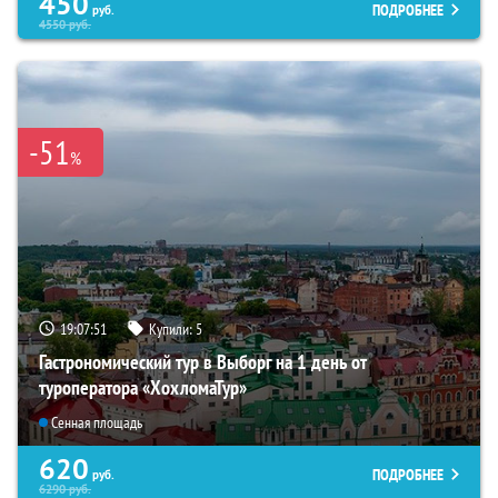
450
ПОДРОБНЕЕ
руб.
4550
руб.
-51
%
19:07:49
Купили:
5
Гастрономический тур в Выборг на 1 день от
туроператора «ХохломаТур»
Сенная площадь
620
ПОДРОБНЕЕ
руб.
6290
руб.