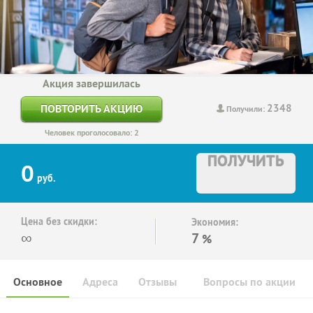
Акция завершилась
2348
ПОВТОРИТЬ АКЦИЮ
Получили:
Человек проголосовало: 2
ПОЛУЧИТЬ
0
руб.
Цена без скидки:
Экономия:
∞
7
%
Основное
Адреса
Отзывы
Вопросы по акции