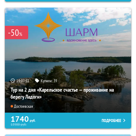
-50
%
19:07:49
Купили:
39
Тур на 2 дня «Карельское счастье — проживание на
берегу Ладоги»
Достоевская
1740
ПОДРОБНЕЕ
руб.
13900
руб.