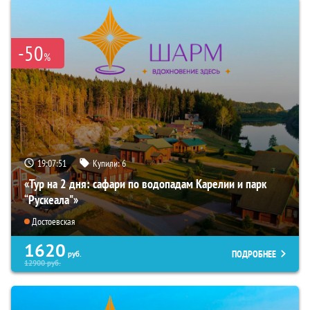
-50
%
19:07:49
Купили:
6
«Тур на 2 дня: сафари по водопадам Карелии и парк
“Рускеала"»
Достоевская
1620
ПОДРОБНЕЕ
руб.
12900
руб.