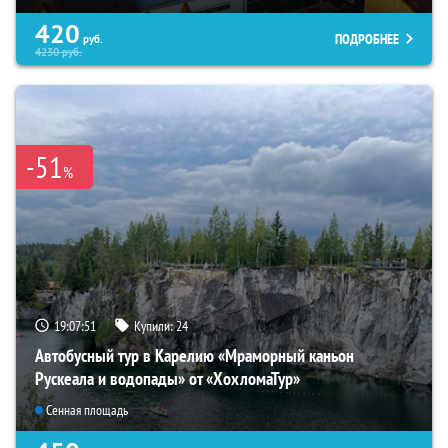
420
ПОДРОБНЕЕ
руб.
4230
руб.
-51
%
19:07:49
Купили:
24
Автобусный тур в Карелию «Мраморный каньон
Рускеала и водопады» от «ХохломаТур»
Сенная площадь