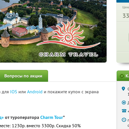
Цена
3
Вопросы по акции
К
а для
IOS
или
Android
и покажите купон с экрана
д»
от туроператора
Charm Tour
*
месте: 1230р. вместо 3300р. Скидка 50%