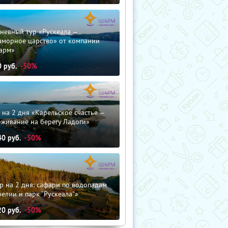
невный тур «Рускеала —
аморное царство» от компании
арм»
0
руб.
-50%
 на 2 дня «Карельское счастье —
оживание на берегу Ладоги»
40
руб.
-50%
р на 2 дня: сафари по водопадам
елии и парк “Рускеала"»
20
руб.
-50%