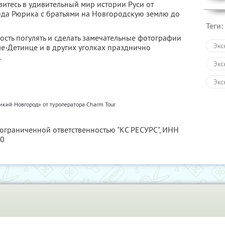
итесь в удивительный мир истории Руси от
ода Рюрика с братьями на Новгородскую землю до
Теги:
ность погулять и сделать замечательные фотографии
Экс
е-Детинце и в других уголках празднично
.
Экс
Экс
Авт
икий Новгород» от туроператора Charm Tour
Пеш
 ограниченной ответственностью "КС РЕСУРС",
ИНН
Зол
80
Раз