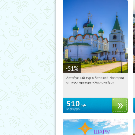
-51
%
Автобусный тур в Великий Новгород
16:11:13
Купили:
2
от туроператора «ХохломаТур»
Сенная площадь
510
руб.
5190
руб.