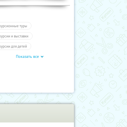
курсионные туры
курсии и выставки
курсии для детей
Показать все
обусные экскурсии
ие экскурсии
Экскурсии
отое кольцо
Туры
влечения