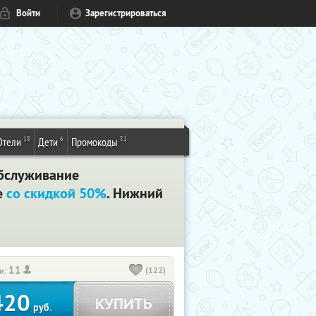
Войти
Зарегистрироваться
18
6
51
Отели
Дети
Промокоды
обслуживание
е
со скидкой 50%
. Нижний
11
(122)
и:
420
КУПИТЬ
руб.