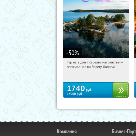
-50
%
Тур на 2 дня «Карельское счастье —
16:11:13
Купили:
39
проживание на берегу Ладоги»
Достоевская
1740
руб.
13900
руб.
Компания
Бизнес-Пар