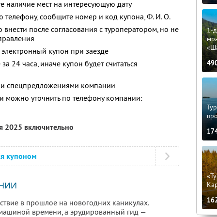
е наличие мест на интересующую дату
о телефону, сообщите номер и код купона,
Ф. И. О.
 внести после согласования с туроператором, но не
1-д
тправления
мр
«Ш
 электронный купон при заезде
за 24 часа, иначе купон будет считаться
49
ими спецпредложениями компании
 можно уточнить по телефону компании:
Тур
пр
ря 2025 включительно
17
ся купоном
«Ту
Кар
НИИ
16
ствие в прошлое на новогодних каникулах.
машиной времени, а эрудированный гид —