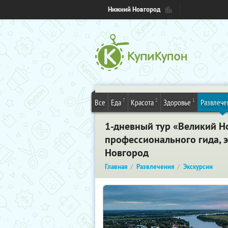
Нижний Новгород
7
2
1
Все
Еда
Красота
Здоровье
Развлече
1-дневный тур «Великий Но
профессионального гида, 
Новгород
Главная
Развлечения
Экскурсии