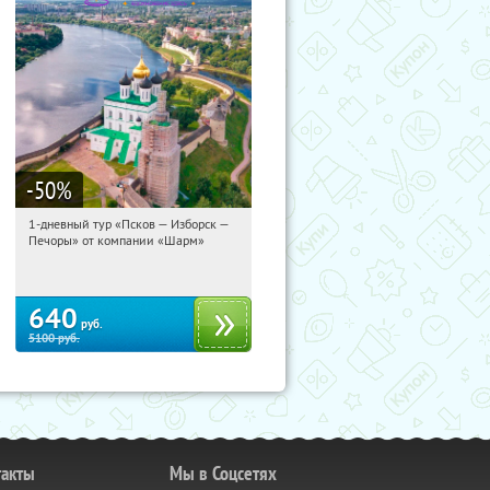
-50
%
1-дневный тур «Псков — Изборск —
16:11:13
Купили:
12
Печоры» от компании «Шарм»
Достоевская
640
руб.
5100
руб.
такты
Мы в Соцсетях