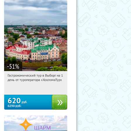
-51
%
Гастрономический тур в Выборг на 1
16:11:13
Купили:
5
день от туроператора «ХохломаТур»
Сенная площадь
620
руб.
6290
руб.