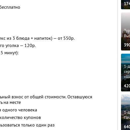
17
 бесплатно
Тур
Вы
кс из 3 блюда + напиток) — от 550р.
39
о уголка — 120р.
5 минут):
1-
сер
«Ш
42
ьный взнос от общей стоимости. Оставшуюся
ь на месте
я одного человека
1-д
количество купонов
Пе
зоваться только один раз
64