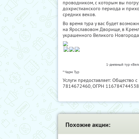
проводником, с которым вы погруз
дохристианского периода и прих
средних веков.
Во время тура у вас будет возмож
на Ярославовом Дворище, в Кремл
украшенного Великого Новгорода
1-дневный тур «Вел
* Чарм Тур
Услуги предоставляет: Общество с
7814672460
, ОГРН 11678474453
Похожие акции: