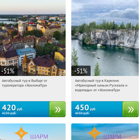
-51
%
-51
%
Автобусный тур в Выборг от
Автобусный тур в Карелию
16:11:13
Купили:
9
16:11:13
Купили:
24
туроператора «ХохломаТур»
«Мраморный каньон Рускеала и
Сенная площадь
Сенная площадь
водопады» от «ХохломаТур»
420
450
руб.
руб.
4230
руб.
4550
руб.