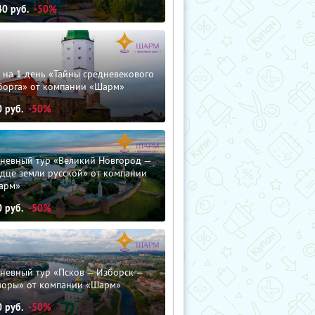
40
руб.
-50%
 на 1 день «Тайны средневекового
борга» от компании «Шарм»
0
руб.
-50%
дневный тур «Великий Новгород —
дце земли русской» от компании
арм»
0
руб.
-50%
невный тур «Псков — Изборск —
чоры» от компании «Шарм»
0
руб.
-50%