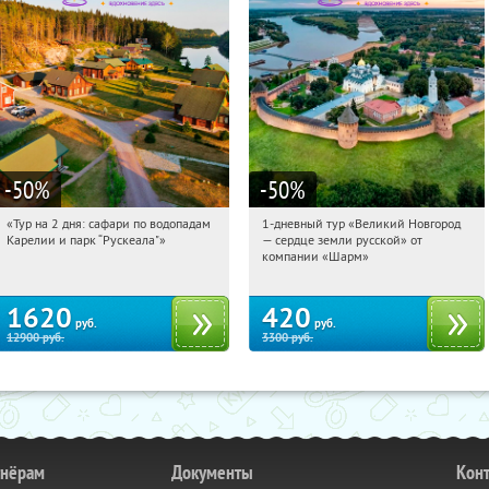
-50
%
-50
%
«Тур на 2 дня: сафари по водопадам
1-дневный тур «Великий Новгород
16:11:13
Купили:
6
16:11:13
Купили:
22
Карелии и парк “Рускеала"»
— сердце земли русской» от
Достоевская
Достоевская
компании «Шарм»
1620
420
руб.
руб.
12900
руб.
3300
руб.
тнёрам
Документы
Кон