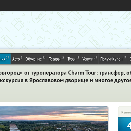
25
2
31
26
13
13
87
ния
Авто
Обучение
Товары
Туры
Услуги
ПолучиКупон
вгород» от туроператора Charm Tour: трансфер, 
экскурсия в Ярославовом дворище и многое друго
Купил