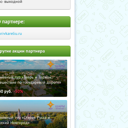
вс- выходной
 партнере:
urivkareliu.ru
ругие акции партнера
невный тур «Тверь и Торжок:
ешествие по государевой дороге»
40
руб.
-50%
невный тур «Старая Русса и
ликий Новгород»