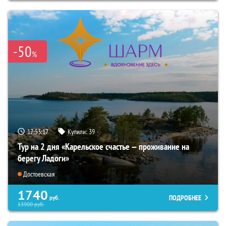
-50
%
17:53:16
Купили:
39
Тур на 2 дня «Карельское счастье — проживание на
берегу Ладоги»
Достоевская
1740
ПОДРОБНЕЕ
руб.
13900
руб.