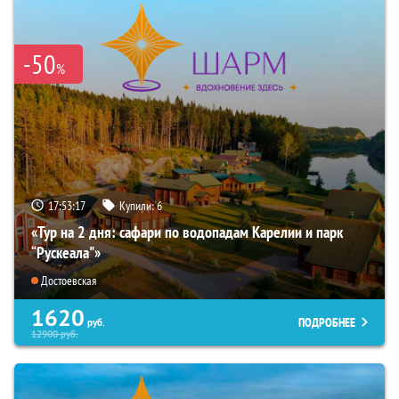
-50
%
17:53:16
Купили:
6
«Тур на 2 дня: сафари по водопадам Карелии и парк
“Рускеала"»
Достоевская
1620
ПОДРОБНЕЕ
руб.
12900
руб.