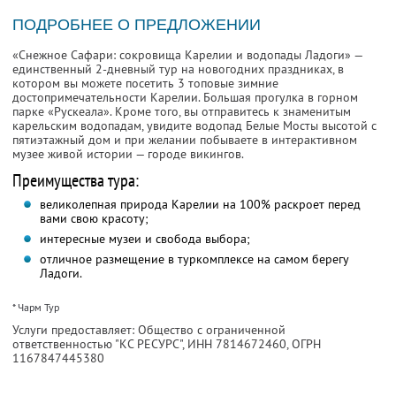
ПОДРОБНЕЕ О ПРЕДЛОЖЕНИИ
«Снежное Сафари: сокровища Карелии и водопады Ладоги» —
единственный 2-дневный тур на новогодних праздниках, в
котором вы можете посетить 3 топовые зимние
достопримечательности Карелии. Большая прогулка в горном
парке «Рускеала». Кроме того, вы отправитесь к знаменитым
карельским водопадам, увидите водопад Белые Мосты высотой с
пятиэтажный дом и при желании побываете в интерактивном
музее живой истории — городе викингов.
Преимущества тура:
великолепная природа Карелии на 100% раскроет перед
вами свою красоту;
интересные музеи и свобода выбора;
отличное размещение в туркомплексе на самом берегу
Ладоги.
* Чарм Тур
Услуги предоставляет: Общество с ограниченной
ответственностью "КС РЕСУРС",
ИНН 7814672460
, ОГРН
1167847445380