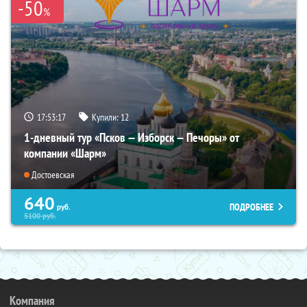
-50
%
17:53:16
Купили:
12
1-дневный тур «Псков — Изборск — Печоры» от
компании «Шарм»
Достоевская
640
ПОДРОБНЕЕ
руб.
5100
руб.
Компания