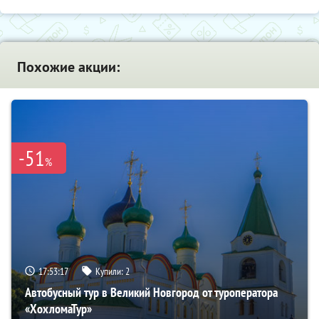
Похожие акции:
-51
%
17:53:16
Купили:
2
Автобусный тур в Великий Новгород от туроператора
«ХохломаТур»