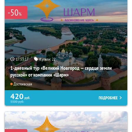
-50
%
17:53:16
Купили:
22
1-дневный тур «Великий Новгород — сердце земли
русской» от компании «Шарм»
Достоевская
420
ПОДРОБНЕЕ
руб.
3300
руб.