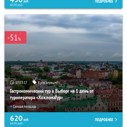
ПОДРОБНЕЕ
руб.
4550
руб.
-51
%
17:53:16
Купи первым!
Гастрономический тур в Выборг на 1 день от
туроператора «ХохломаТур»
Сенная площадь
620
ПОДРОБНЕЕ
руб.
6290
руб.