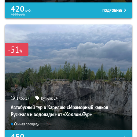
420
ПОДРОБНЕЕ
руб.
4230
руб.
-51
%
17:53:16
Купили:
24
Автобусный тур в Карелию «Мраморный каньон
Рускеала и водопады» от «ХохломаТур»
Сенная площадь
450