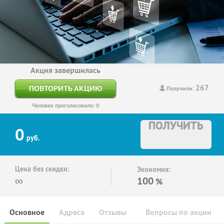
Акция завершилась
267
ПОВТОРИТЬ АКЦИЮ
Получили:
Человек проголосовало: 0
ПОЛУЧИТЬ
0
руб.
Цена без скидки:
Экономия:
∞
100
%
Основное
Адреса
Отзывы
Вопросы по акции