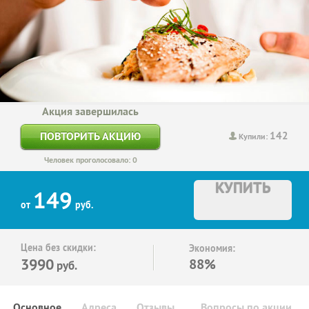
Акция завершилась
142
ПОВТОРИТЬ АКЦИЮ
Купили:
Человек проголосовало: 0
КУПИТЬ
149
от
руб.
Цена без скидки:
Экономия:
3990
88%
руб.
Основное
Адреса
Отзывы
Вопросы по акции