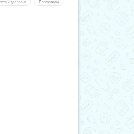
сота и здоровье
Промокоды
учиКупон