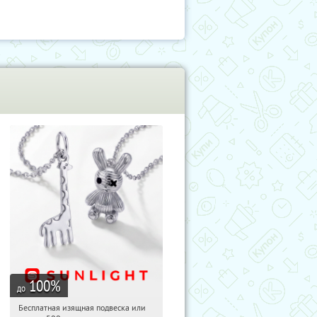
100
%
до
Бесплатная изящная подвеска или
12:45:47
Получили:
73