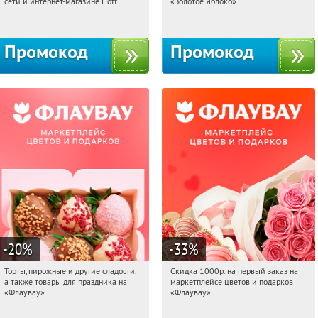
сети и интернет-магазине Hoff
«Золотое Яблоко»
Москва, 1-й Волоколамский проезд,
Россия
10с1
Промокод
Промокод
-20
%
-33
%
Торты, пирожные и другие сладости,
Скидка 1000р. на первый заказ на
12:45:47
Получили:
6
12:45:47
Получили:
18
а также товары для праздника на
маркетплейсе цветов и подарков
Россия
Россия
«Флаувау»
«Флаувау»