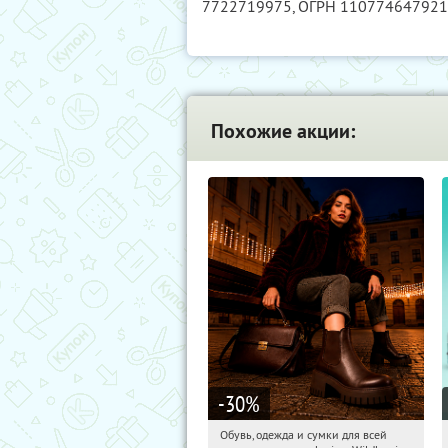
7722719975
, ОГРН 11077464792
Похожие акции:
-30
%
Обувь, одежда и сумки для всей
12:45:47
Получили:
1