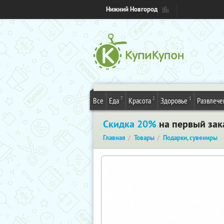
Нижний Новгород
7
2
1
Все
Еда
Красота
Здоровье
Развлече
Скидка 20%
на первый зак
Главная
Товары
Подарки, сувениры