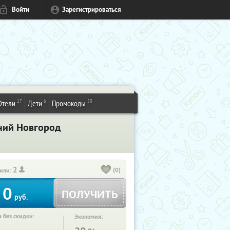
Войти
Зарегистрироваться
17
6
50
Отели
Дети
Промокоды
жний Новгород
2
(0)
или:
0
ПОЛУЧИТЬ
руб.
 без скидки:
Экономия: