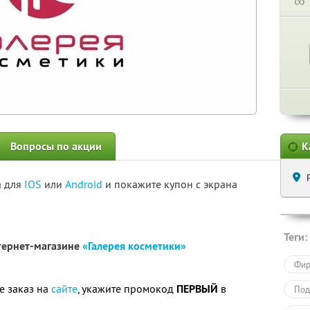
∞
Вопросы по акции
К
а для
IOS
или
Android
и покажите купон с экрана
Теги:
тернет-магазине
«Галерея косметики»
Фир
е заказ на
сайте
, укажите промокод
ПЕРВЫЙ
в
Под