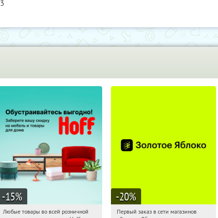
13
-15
%
-20
%
Любые товары во всей розничной
Первый заказ в сети магазинов
12:45:47
Получили:
83
12:45:47
Получи первым!