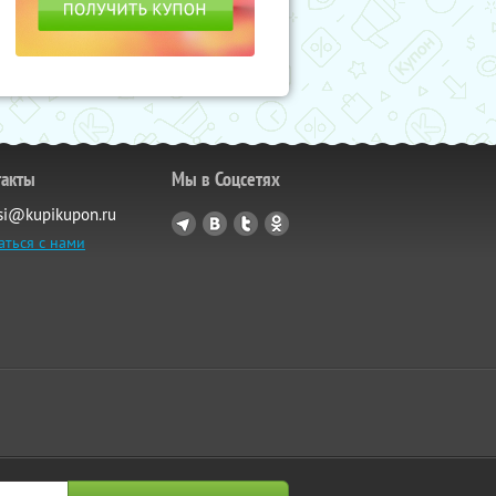
такты
Мы в Соцсетях
si@kupikupon.ru
аться с нами