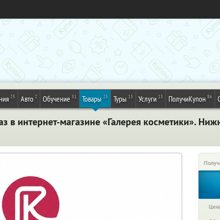
25
2
31
25
13
13
86
ния
Авто
Обучение
Товары
Туры
Услуги
ПолучиКупон
аз в интернет-магазине «Галерея косметики». Ни
Получ
Цена