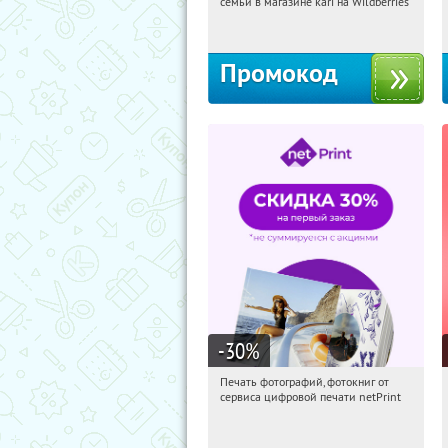
семьи в магазине kari на Wildberries
Россия
Промокод
-30
%
Печать фотографий, фотокниг от
12:45:47
Получили:
4
сервиса цифровой печати netPrint
Россия