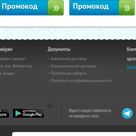
Промокод
Промокод
тнёрам
Документы
Кон
елаем акцию!
Агентский договор
spro
е, как Вебмастер
Лицензионный договор
Связ
е акции
Публичная оферта
Политика конфиденциальности
Ищите скидки поблизости,
не выходя из чата: