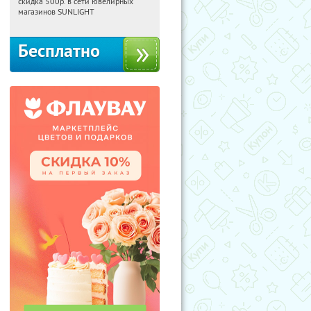
скидка 500р. в сети ювелирных
Россия
магазинов SUNLIGHT
Бесплатно