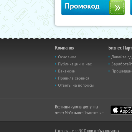
Промокод
Компания
Бизнес-Пар
Основное
Давайте сд
Публикации о нас
Заработайт
Вакансии
Прошедши
Правила сервиса
Ответы на вопросы
Все наши купоны доступны
через Мобильное Приложение:
Сэкономьте до 90% при любых покупках