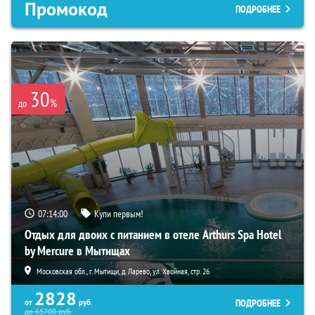
Промокод
ПОДРОБНЕЕ
30
%
до
07:13:59
Купи первым!
Отдых для двоих с питанием в отеле Arthurs Spa Hotel
by Mercure в Мытищах
Московская обл., г. Мытищи, д. Ларево, ул. Хвойная, стр. 26
2828
ПОДРОБНЕЕ
от
руб.
до
65700
руб.