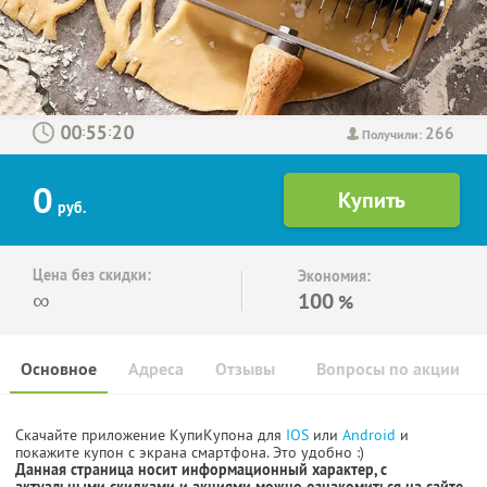
266
:
:
Получили:
0
руб.
Цена без скидки:
Экономия:
∞
100
%
Основное
Адреса
Отзывы
Вопросы по акции
Скачайте приложение КупиКупона для
IOS
или
Android
и
покажите купон с экрана смартфона. Это удобно :)
Данная страница носит информационный характер, с