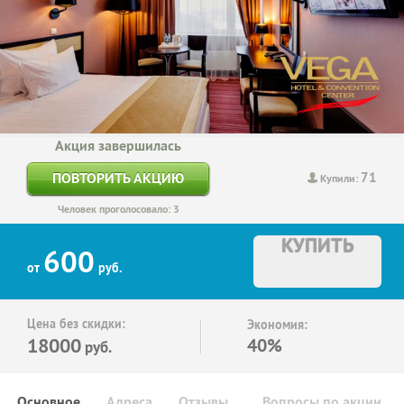
Акция завершилась
71
ПОВТОРИТЬ АКЦИЮ
Купили:
Человек проголосовало: 3
КУПИТЬ
600
от
руб.
Цена без скидки:
Экономия:
18000
40%
руб.
Основное
Адреса
Отзывы
Вопросы по акции