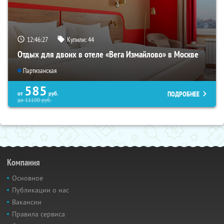
12:46:26
Купили:
44
Отдых для двоих в отеле «Вега Измайлово» в Москве
Партизанская
585
ПОДРОБНЕЕ
от
руб.
до
11100
руб.
Компания
Основное
Публикации о нас
Вакансии
Правила сервиса