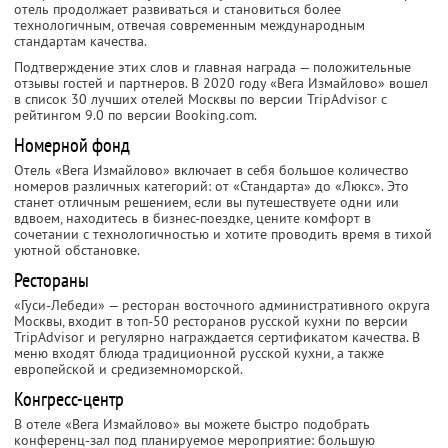
отель продолжает развиваться и становиться более
технологичным, отвечая современным международным
стандартам качества.
Подтверждение этих слов и главная награда — положительные
отзывы гостей и партнеров. В 2020 году «Вега Измайлово» вошел
в список 30 лучших отелей Москвы по версии TripAdvisor с
рейтингом 9.0 по версии Booking.com.
Номерной фонд
Отель «Вега Измайлово» включает в себя большое количество
номеров различных категорий: от «Стандарта» до «Люкс». Это
станет отличным решением, если вы путешествуете одни или
вдвоем, находитесь в бизнес-поездке, цените комфорт в
сочетании с технологичностью и хотите проводить время в тихой
уютной обстановке.
Рестораны
«Гуси-Лебеди» — ресторан восточного административного округа
Москвы, входит в топ-50 ресторанов русской кухни по версии
TripAdvisor и регулярно награждается сертификатом качества. В
меню входят блюда традиционной русской кухни, а также
европейской и средиземноморской.
Конгресс-центр
В отеле «Вега Измайлово» вы можете быстро подобрать
конференц-зал под планируемое мероприятие: большую