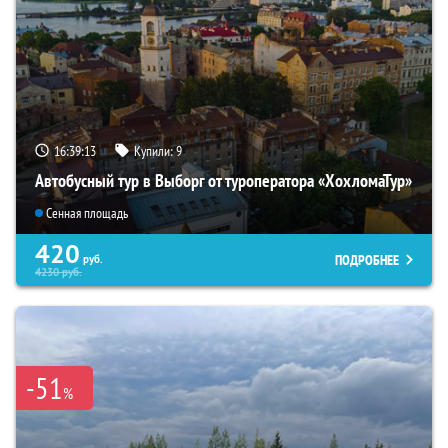
16:39:12
Купили:
9
Автобусный тур в Выборг от туроператора «ХохломаТур»
Сенная площадь
420
ПОДРОБНЕЕ
руб.
4230
руб.
-51
%