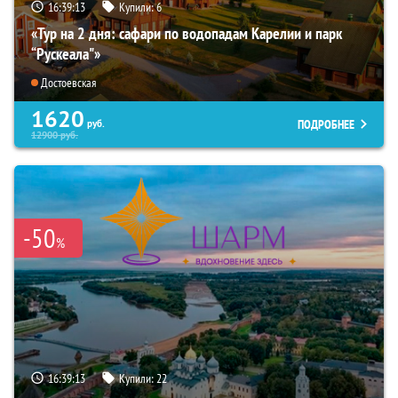
16:39:12
Купили:
6
«Тур на 2 дня: сафари по водопадам Карелии и парк
“Рускеала"»
Достоевская
1620
ПОДРОБНЕЕ
руб.
12900
руб.
-50
%
16:39:12
Купили:
22