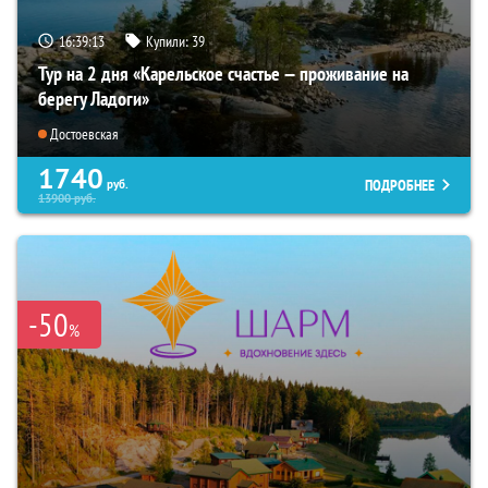
16:39:12
Купили:
39
Тур на 2 дня «Карельское счастье — проживание на
берегу Ладоги»
Достоевская
1740
ПОДРОБНЕЕ
руб.
13900
руб.
-50
%