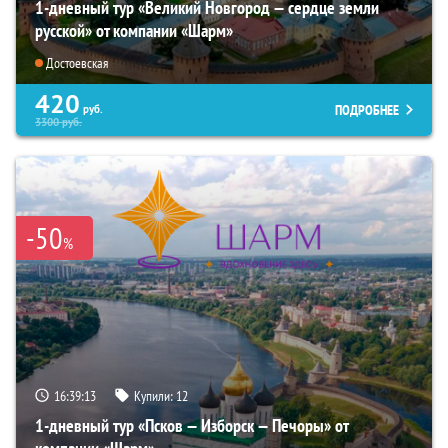
1-дневный тур «Великий Новгород — сердце земли
русской» от компании «Шарм»
Достоевская
420
ПОДРОБНЕЕ
руб.
3300
руб.
-50
%
16:39:12
Купили:
12
1-дневный тур «Псков — Изборск — Печоры» от