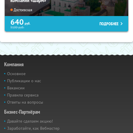
компании «Шарм»
Достоевская
640
ПОДРОБНЕЕ
руб.
5100
руб.
Компания
Основное
Публикации о нас
Вакансии
Правила сервиса
Ответы на вопросы
Бизнес-Партнёрам
Давайте сделаем акцию!
Заработайте, как Вебмастер