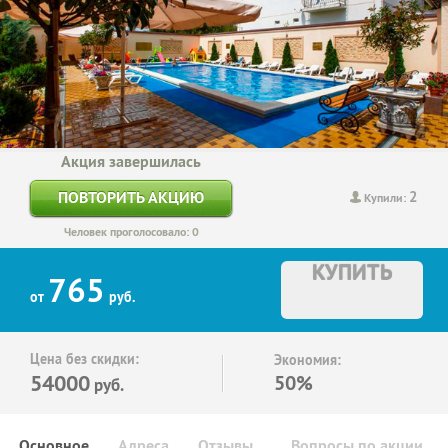
Акция завершилась
2
ПОВТОРИТЬ АКЦИЮ
Купили:
Человек проголосовало: 0
КУПИТЬ
765
от
руб.
Цена без скидки:
Экономия:
54000
50%
руб.
Основное
Адреса
Отзывы
Вопросы по акции