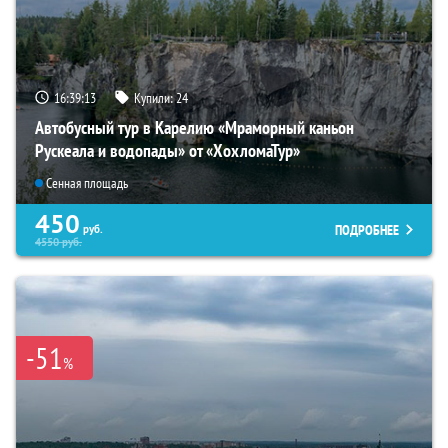
16:39:12
Купили:
24
Автобусный тур в Карелию «Мраморный каньон
Рускеала и водопады» от «ХохломаТур»
Сенная площадь
450
ПОДРОБНЕЕ
руб.
4550
руб.
-51
%