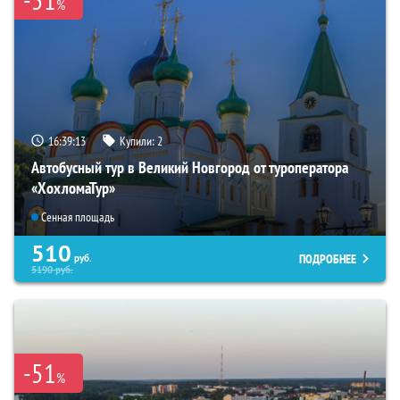
%
16:39:12
Купили:
2
Автобусный тур в Великий Новгород от туроператора
«ХохломаТур»
Сенная площадь
510
ПОДРОБНЕЕ
руб.
5190
руб.
-51
%