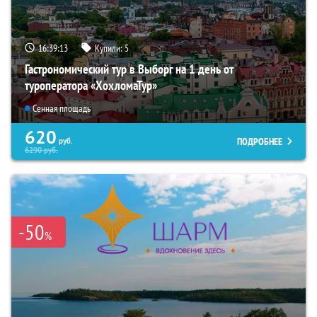
16:39:12
Купили:
5
Гастрономический тур в Выборг на 1 день от
туроператора «ХохломаТур»
Сенная площадь
620
ПОДРОБНЕЕ
руб.
6290
руб.
-50
%