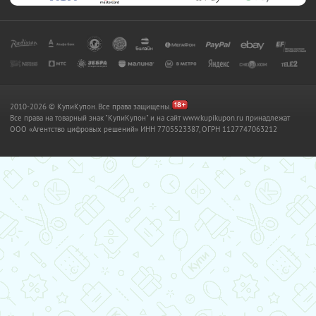
2010-2026 © КупиКупон. Все права защищены.
Все права на товарный знак "КупиКупон" и на сайт www.kupikupon.ru принадлежат
OOO «Агентство цифровых решений» ИНН 7705523387, ОГРН 1127747063212