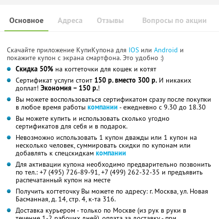
Основное
Адреса
Отзывы
Вопросы по акции
Скачайте приложение КупиКупона для
IOS
или
Android
и
покажите купон с экрана смартфона. Это удобно :)
Скидка 50%
на когтеточки для кошек и котят
Сертификат услуги стоит
150 р. вместо 300 р.
И никаких
доплат!
Экономия – 150 р.
!
Вы можете воспользоваться сертификатом сразу после покупки
в любое время работы
компании
- ежедневно с 9.30 до 18.30
Вы можете купить и использовать сколько угодно
сертификатов для себя и в подарок.
Невозможно использовать 1 купон дважды или 1 купон на
несколько человек, суммировать скидки по купонам или
добавлять к спецскидкам
компании
Для активации купона необходимо предварительно позвонить
по тел.: +7 (495) 726-89-91, +7 (499) 262-32-35 и предъявить
распечатанный купон на месте
Получить когтеточку Вы можете по адресу: г. Москва, ул. Новая
Басманная, д. 14, стр. 4, к-та 316.
Доставка курьером - только по Москве (из рук в руки в
течение 1-2 рабочих дней), оплата за доставку - при