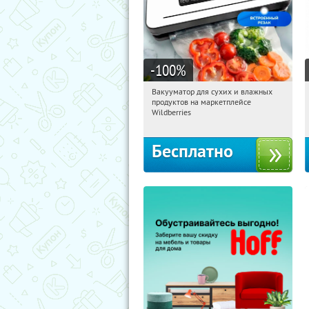
-100
%
Вакууматор для сухих и влажных
02:19:52
Получили:
180
продуктов на маркетплейсе
Россия
Wildberries
Бесплатно