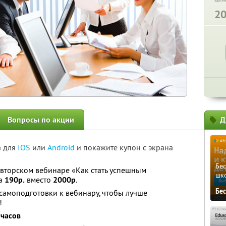
2
Вопросы по акции
Д
а для
IOS
или
Android
и покажите купон с экрана
Бе
 авторском вебинаре «Как стать успешным
шк
за
190р.
вместо
2000р
.
Бе
самоподготовки к вебинару, чтобы лучше
!
 часов