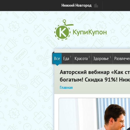
Нижний Новгород
7
2
1
Все
Еда
Красота
Здоровье
Развлече
Авторский вебинар «Как с
богатым! Скидка 91%! Ни
Главная