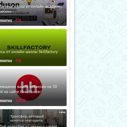
зличные курсы от онлайн-академии
дюсон»
сплатно
-5%
сы от онлайн-школы Skillfactory
сплатно
-5%
змещение вашей вакансии на 30
й на сайте HeadHunter
сплатно
-100%
ой трансфер от сервиса заказа