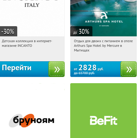
-30
%
30
%
до
Детская коллекция в интернет-
Отдых для двоих с питанием в отеле
02:19:52
Получи первым!
02:19:52
Купи первым!
магазине INCANTO
Arthurs Spa Hotel by Mercure в
Россия
Московская обл., г. Мытищи, д.
Мытищах
Ларево, ул. Хвойная, стр. 26
Перейти
2828
от
руб.
до
65700
руб.