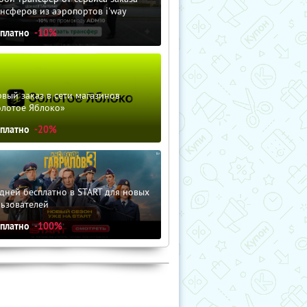
нсферов из аэропортов i'way
сплатно
-10%
вый заказ в сети магазинов
олотое Яблоко»
сплатно
-20%
дней бесплатно в START для новых
льзователей
сплатно
-100%