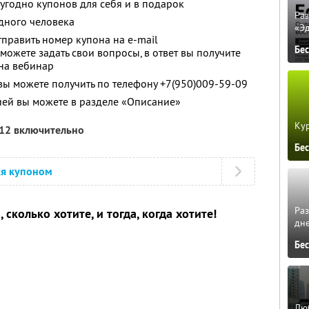
угодно купонов для себя и в подарок
Ра
дного человека
«Э
править номер купона на e-mail
Бе
можете задать свои вопросы, в ответ вы получите
 на вебинар
 можете получить по телефону +7(950)009-59-09
ией вы можете в разделе «Описание»
Кур
012 включительно
Бе
ся купоном
Ра
 сколько хотите, и тогда, когда хотите!
дне
Бе
Люб