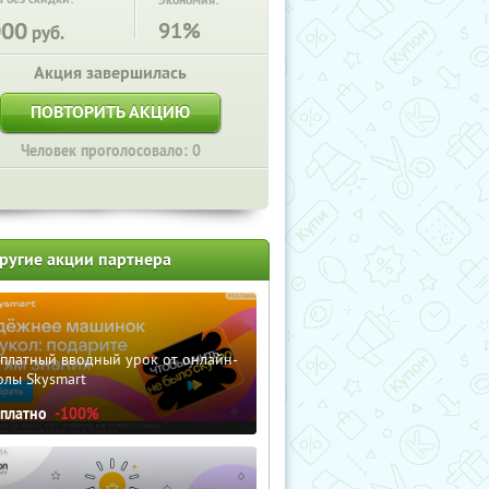
Экономия:
000
91%
руб.
Акция завершилась
ПОВТОРИТЬ АКЦИЮ
Человек проголосовало: 0
ругие акции партнера
сплатный вводный урок от онлайн-
олы Skysmart
сплатно
-100%