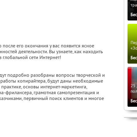
тра
Бе
Пер
то после его окончания у вас появится ясное
«З
ностей деятельности. Вы узнаете, как находить
в глобальной сети Интернет!
Бе
удут подробно разобраны вопросы творческой и
работы копирайтера, будут даны необходимые
25 
практике, основы интернет-маркетинга,
по
а-фрилансера, грамотная самопрезентация и
аказчиками, первичный поиск клиентов и многое
Бе