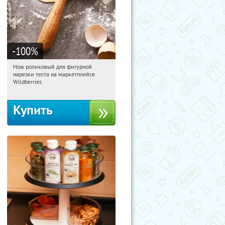
-100
%
Нож роликовый для фигурной
02:19:52
Получили:
265
нарезки теста на маркетплейсе
Россия
Wildberries
Купить