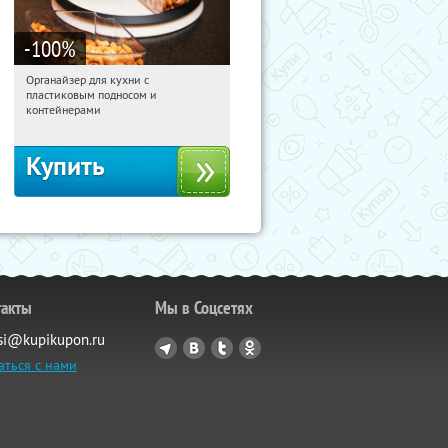
-100
%
Органайзер для кухни с
02:19:52
Получили:
312
пластиковым подносом и
Россия
контейнерами
Купить
такты
Мы в Соцсетях
si@kupikupon.ru
аться с нами