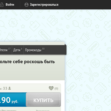
Войти
Зарегистрироваться
17
6
50
Отели
Дети
Промокоды
ольте себе роскошь быть
33
(0)
и:
190
КУПИТЬ
руб.
 без скидки: