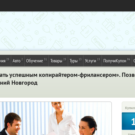
25
2
31
25
13
13
86
ния
Авто
Обучение
Товары
Туры
Услуги
ПолучиКупон
тать успешным копирайтером-фрилансером». Позв
жний Новгород
Купил
Цена