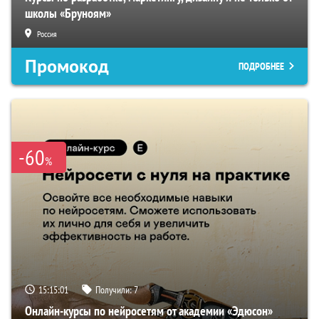
школы «Бруноям»
Россия
Промокод
ПОДРОБНЕЕ
-60
%
15:15:00
Получили:
7
Онлайн-курсы по нейросетям от академии «Эдюсон»