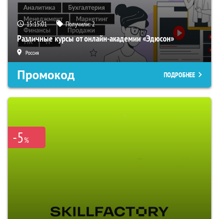
15:15:00
Получили:
2
Различные курсы от онлайн-академии «Эдюсон»
Россия
Промокод
ПОДРОБНЕЕ
-5
%