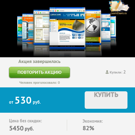
Акция завершилась
2
ПОВТОРИТЬ АКЦИЮ
Купили:
Человек проголосовало: 0
КУПИТЬ
530
от
руб.
Цена без скидки:
Экономия:
5450
82%
руб.