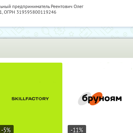
льный предприниматель Реентович Олег
1
, ОГРН 319595800119246
-5
%
-11
%