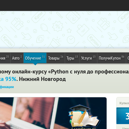
25
2
31
26
13
13
86
ния
Авто
Обучение
Товары
Туры
Услуги
ПолучиКупон
ому онлайн-курсу «Python с нуля до профессиона
ка 95%
. Нижний Новгород
фикации
Купил
Цена