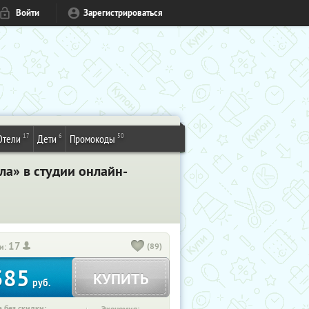
Войти
Зарегистрироваться
17
6
50
Отели
Дети
Промокоды
ла» в студии онлайн-
17
(89)
и:
385
КУПИТЬ
руб.
 без скидки: