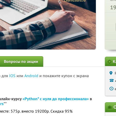
1
Вопросы по акции
К
а для
IOS
или
Android
и покажите купон с экрана
нлайн-курсу
«Python* с нуля до профессионала»
в
rs
**
О
месте: 575р. вместо 19200р. Скидка 95%