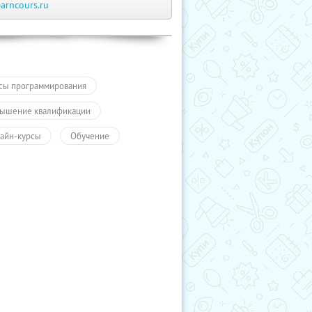
earncours.ru
сы программирования
ышение квалификации
айн-курсы
Обучение