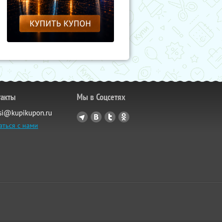
такты
Мы в Соцсетях
si@kupikupon.ru
аться с нами