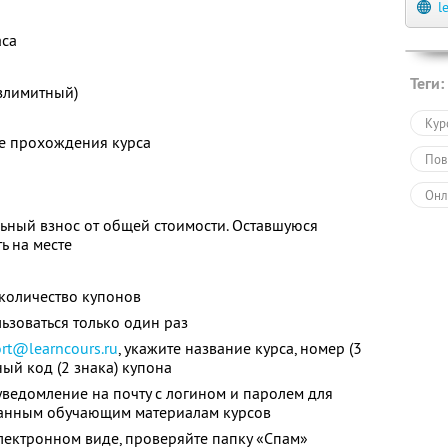
l
аса
Теги:
злимитный)
Кур
ле прохождения курса
Пов
Онл
ьный взнос от общей стоимости. Оставшуюся
ь на месте
количество купонов
зоваться только один раз
rt@learncours.ru
, укажите название курса, номер (3
ный код (2 знака) купона
уведомление на почту с логином и паролем для
ранным обучающим материалам курсов
лектронном виде, проверяйте папку «Спам»