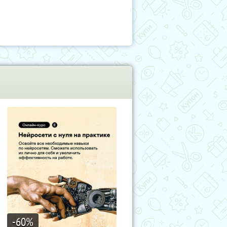
-60
%