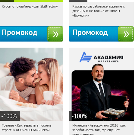
Курсы от онлайн-школы Skillfactory
Курсы по разработке, маркетингу,
13:52:12
Получи первым!
13:52:12
Получи первым!
дизайну и не только от школы
Россия
Россия
«Бруноям»
Промокод
Промокод
-100
%
-100
%
Тренинг «Как вернуть в постель
Интенсив «Автоконтент 2026: как
13:52:12
Получили:
16
13:52:12
Получили:
4
страсть» от Оксаны Бачинской
зарабатывать там, где еще нет
Россия
Россия
конкурентов»