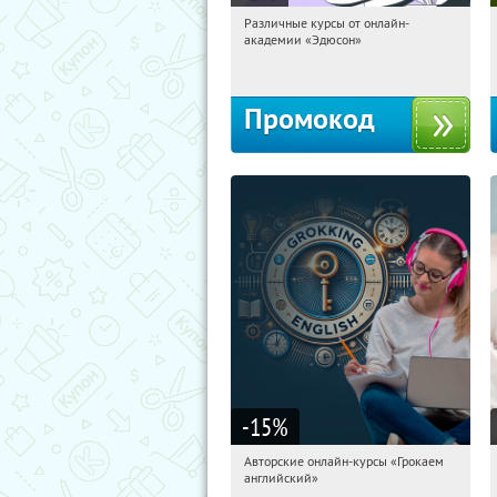
Различные курсы от онлайн-
13:52:12
Получили:
2
академии «Эдюсон»
Россия
Промокод
-15
%
Авторские онлайн-курсы «Грокаем
13:52:12
Получили:
4
английский»
Россия