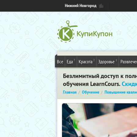
Нижний Новгород
7
2
1
Все
Еда
Красота
Здоровье
Развлече
Безлимитный доступ к полн
обучения LearnCours.
Скид
Главная
Обучение
Повышение квали