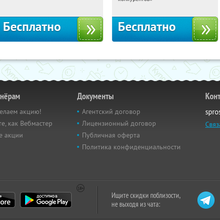
Бесплатно
Бесплатно
тнёрам
Документы
Кон
елаем акцию!
Агентский договор
spro
е, как Вебмастер
Лицензионный договор
Связ
е акции
Публичная оферта
Политика конфиденциальности
Ищите скидки поблизости,
не выходя из чата: