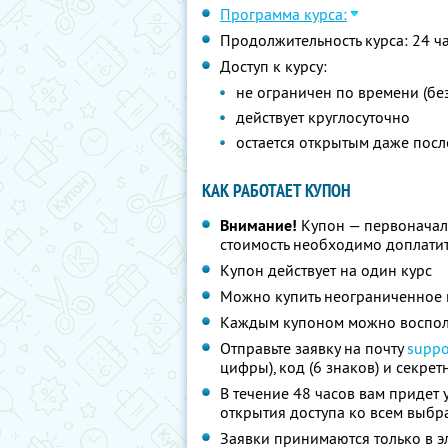
Программа курса:
Продолжительность курса: 24 ч
Доступ к курсу:
не ограничен по времени (бе
действует круглосуточно
остается открытым даже пос
КАК РАБОТАЕТ КУПОН
Внимание!
Купон — первоначал
стоимость необходимо доплатит
Купон действует на один курс
Можно купить неограниченное 
Каждым купоном можно восполь
Отправьте заявку на почту
suppo
цифры), код (6 знаков) и секрет
В течение 48 часов вам придет 
открытия доступа ко всем выб
Заявки принимаются только в э