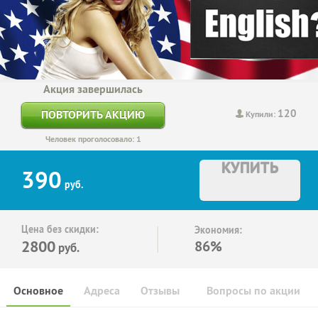
Акция завершилась
120
ПОВТОРИТЬ АКЦИЮ
Купили:
Человек проголосовало: 1
КУПИТЬ
390
руб.
Цена без скидки:
Экономия:
2800
86%
руб.
Основное
Адреса
Отзывы
Вопросы по акции