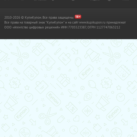
2010-2026 © КупиКупон. Все права защищены.
Все права на товарный знак "КупиКупон" и на сайт www.kupikupon.ru принадлежат
OOO «Агентство цифровых решений» ИНН 7705523387, ОГРН 1127747063212