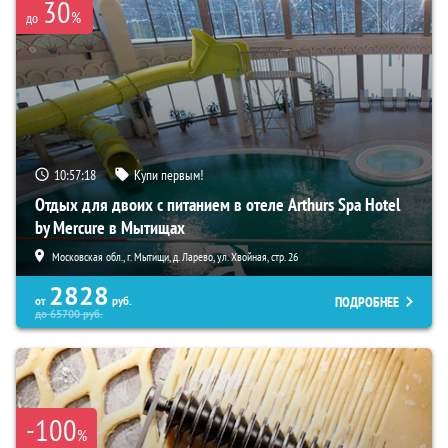
30
%
до
10:57:16
Купи первым!
Отдых для двоих с питанием в отеле Arthurs Spa Hotel
by Mercure в Мытищах
Московская обл., г. Мытищи, д. Ларево, ул. Хвойная, стр. 26
2828
ПОДРОБНЕЕ
от
руб.
до
65700
руб.
-100
%