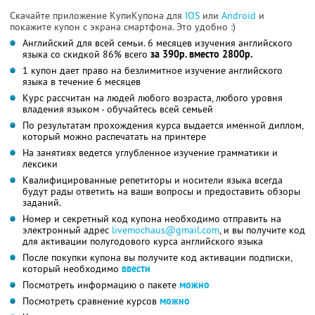
Скачайте приложение КупиКупона для
IOS
или
Android
и
покажите купон с экрана смартфона. Это удобно :)
Английский для всей семьи. 6 месяцев изучения английского
языка со скидкой 86% всего
за 390р. вместо 2800р.
1 купон дает право на безлимитное изучение английского
языка в течение 6 месяцев
Курс рассчитан на людей любого возраста, любого уровня
владения языком - обучайтесь всей семьей
По результатам прохождения курса выдается именной диплом,
который можно распечатать на принтере
На занятиях ведется углубленное изучение грамматики и
лексики
Квалифицированные репетиторы и носители языка всегда
будут рады ответить на ваши вопросы и предоставить обзоры
заданий.
Номер и секретный код купона необходимо отправить на
электронный адрес
livemochaus@gmail.com
, и вы получите код
для активации полугодового курса английского языка
После покупки купона вы получите код активации подписки,
который необходимо
ввести
Посмотреть информацию о пакете
можно
Посмотреть сравнение курсов
можно