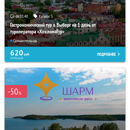
06:51:39
Купили:
5
Гастрономический тур в Выборг на 1 день от
туроператора «ХохломаТур»
Сенная площадь
620
ПОДРОБНЕЕ
руб.
6290
руб.
-50
%