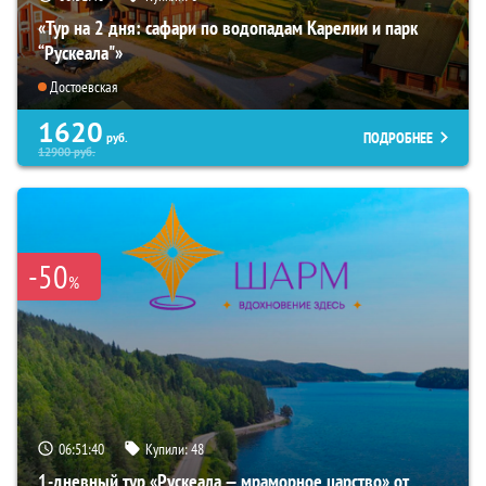
«Тур на 2 дня: сафари по водопадам Карелии и парк
“Рускеала"»
Достоевская
1620
ПОДРОБНЕЕ
руб.
12900
руб.
-50
%
06:51:39
Купили:
48
1-дневный тур «Рускеала — мраморное царство» от