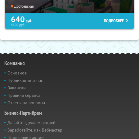
Достоевская
640
ПОДРОБНЕЕ
руб.
5100
руб.
Компания
Основное
Публикации о нас
Вакансии
Правила сервиса
Ответы на вопросы
Бизнес-Партнёрам
Давайте сделаем акцию!
Заработайте, как Вебмастер
Прошедшие акции