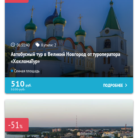
06:51:39
Купили:
2
Автобусный тур в Великий Новгород от туроператора
«ХохломаТур»
Сенная площадь
510
ПОДРОБНЕЕ
руб.
5190
руб.
-51
%