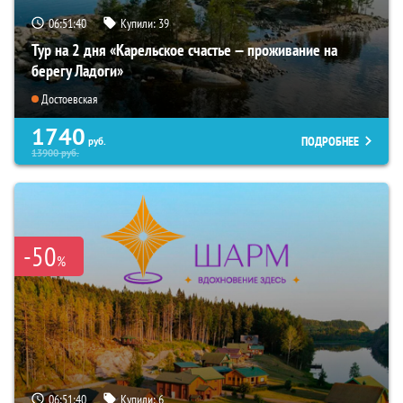
06:51:39
Купили:
39
Тур на 2 дня «Карельское счастье — проживание на
берегу Ладоги»
Достоевская
1740
ПОДРОБНЕЕ
руб.
13900
руб.
-50
%
06:51:39
Купили:
6