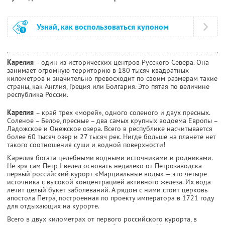
Узнай, как воспользоваться купоном
Карелия
– один из исторических центров Русского Севера. Она
занимает огромную территорию в 180 тысяч квадратных
километров и значительно превосходит по своим размерам такие
страны, как Англия, Греция или Болгария. Это пятая по величине
республика России.
Карелия
– край трех «морей», одного соленого и двух пресных.
Соленое – Белое, пресные – два самых крупных водоема Европы –
Ладожское и Онежское озера. Всего в республике насчитывается
более 60 тысяч озер и 27 тысяч рек. Нигде больше на планете нет
такого соотношения суши и водной поверхности!
Карелия богата целебными водными источниками и родниками.
Не зря сам Петр I велел основать недалеко от Петрозаводска
первый российский курорт «Марциальные воды» — это четыре
источника с высокой концентрацией активного железа. Их вода
лечит целый букет заболеваний. А рядом с ними стоит церковь
апостола Петра, построенная по проекту императора в 1721 году
для отдыхающих на курорте.
Всего в двух километрах от первого российского курорта, в