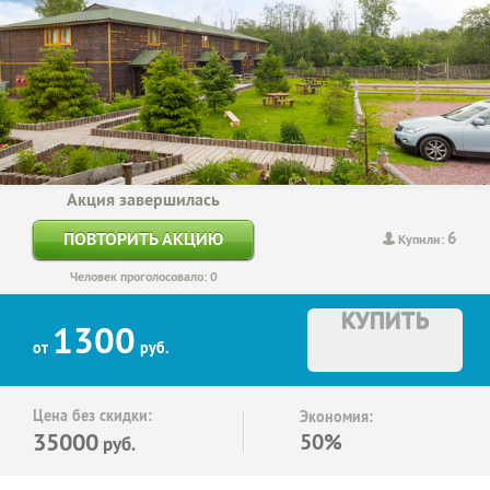
Акция завершилась
6
ПОВТОРИТЬ АКЦИЮ
Купили:
Человек проголосовало: 0
КУПИТЬ
1300
от
руб.
Цена без скидки:
Экономия:
35000
50%
руб.