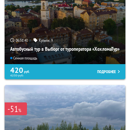
06:51:39
Купили:
9
Автобусный тур в Выборг от туроператора «ХохломаТур»
Сенная площадь
420
ПОДРОБНЕЕ
руб.
4230
руб.
-51
%