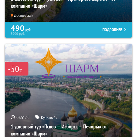
компании «Шарм»
Достоевская
490
ПОДРОБНЕЕ
руб.
3900
руб.
-50
%
06:51:39
Купили:
12
1-дневный тур «Псков — Изборск — Печоры» от
компании «Шарм»