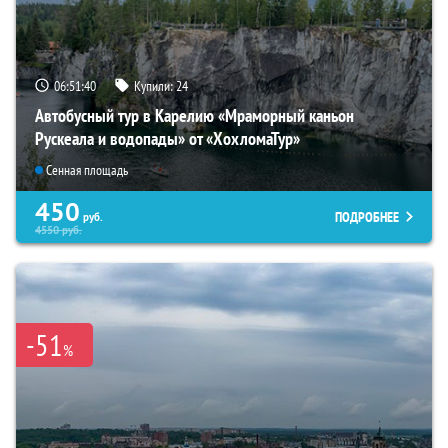
06:51:39
Купили:
24
Автобусный тур в Карелию «Мраморный каньон
Рускеала и водопады» от «ХохломаТур»
Сенная площадь
450
ПОДРОБНЕЕ
руб.
4550
руб.
-51
%