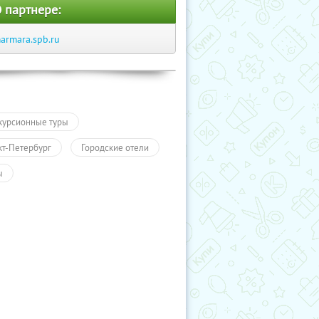
 партнере:
armara.spb.ru
курсионные туры
кт-Петербург
Городские отели
ы