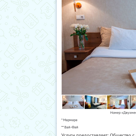
Номер «Двухмес
* Мармара
** Вай-Фай
Услуги предоставляет: Общество 