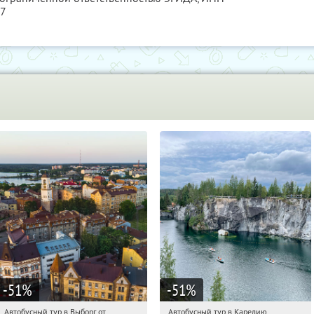
27
-51
%
-51
%
Автобусный тур в Выборг от
Автобусный тур в Карелию