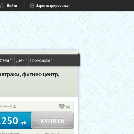
Войти
Зарегистрироваться
18
6
51
Отели
Дети
Промокоды
втраки, фитнес-центр,
первым!
(0)
1250
КУПИТЬ
руб.
 без скидки: