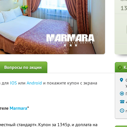
1
Вопросы по акции
К
а для
IOS
или
Android
и покажите купон с экрана
отеле
Marmara
*
местный стандарт». Купон за 1345р. и доплата на