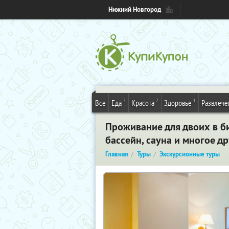
Нижний Новгород
7
2
1
Все
Еда
Красота
Здоровье
Развлече
Проживание для двоих в би
бассейн, сауна и многое д
Главная
Туры
Экскурсионные туры