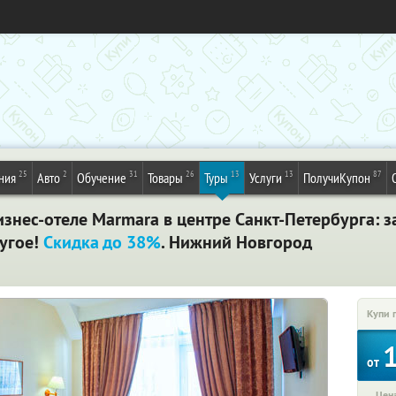
25
2
31
26
13
13
87
ния
Авто
Обучение
Товары
Туры
Услуги
ПолучиКупон
знес-отеле Marmara в центре Санкт-Петербурга: за
ругое!
Скидка до 38%
. Нижний Новгород
Купи 
от
Цена