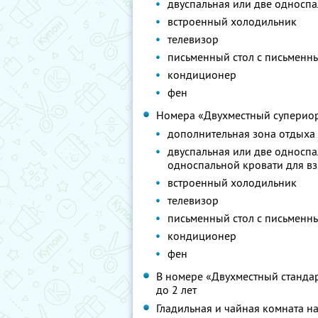
двуспальная или две односп
встроенный холодильник
телевизор
письменный стол с письмен
кондиционер
фен
Номера «Двухместный супериор»
дополнительная зона отдыха 
двуспальная или две односпа
односпальной кровати для вз
встроенный холодильник
телевизор
письменный стол с письмен
кондиционер
фен
В номере «Двухместный стандар
до 2 лет
Гладильная и чайная комната на