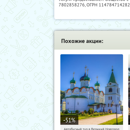
7802858276
, ОГРН 11478471428
Похожие акции:
-51
%
Автобусный тур в Великий Новгород