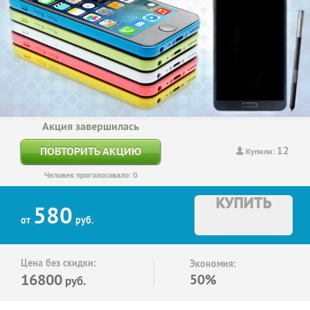
Акция завершилась
12
ПОВТОРИТЬ АКЦИЮ
Купили:
Человек проголосовало: 0
КУПИТЬ
580
от
руб.
Цена без скидки:
Экономия:
16800
50%
руб.