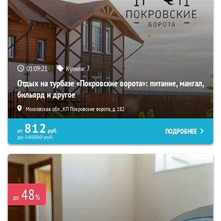
01:09:19
Купили:
7
Отдых на турбазе «Покровские ворота»: питание, мангал,
бильярд и другое
Московская обл., КП Покровские ворота, д. 182
812
ПОДРОБНЕЕ
от
руб.
до
140800
руб.
48
%
до