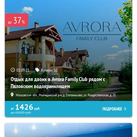
37
%
до
01:09:19
Купили:
10
Отдых для двоих в Avrora Family Club рядом с
Пяловским водохранилищем
Московская обл., Мытищинский р-н, д. Степаньково, ул. Рождественская, д. 25
1426
ПОДРОБНЕЕ
от
руб.
до
60600
руб.