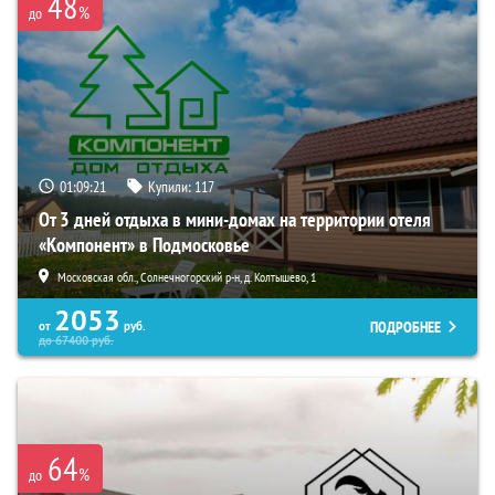
48
%
до
01:09:19
Купили:
117
От 3 дней отдыха в мини-домах на территории отеля
«Компонент» в Подмосковье
Московская обл., Солнечногорский р-н, д. Колтышево, 1
2053
ПОДРОБНЕЕ
от
руб.
до
67400
руб.
64
%
до