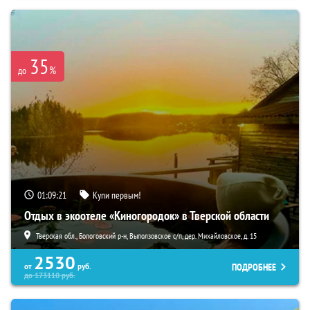
35
%
до
01:09:19
Купи первым!
Отдых в экоотеле «Киногородок» в Тверской области
Тверская обл., Бологовский р-н, Выползовское с/п, дер. Михайловское, д. 15
2530
ПОДРОБНЕЕ
от
руб.
до
173110
руб.