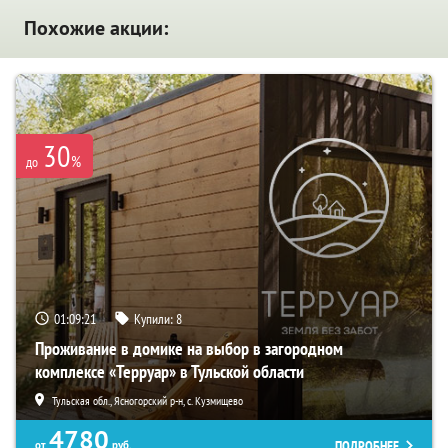
Похожие акции:
30
%
до
01:09:19
Купили:
8
Проживание в домике на выбор в загородном
комплексе «Терруар» в Тульской области
Тульская обл., Ясногорский р-н, с. Кузмищево
4780
ПОДРОБНЕЕ
от
руб.