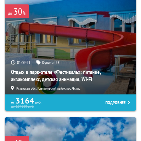
30
%
до
01:09:19
Купили:
23
Отдых в парк-отеле «Фестиваль»: питание,
аквакомплекс, детская анимация, Wi-Fi
Рязанская обл., Клепиковский район, пос. Чулис
3164
ПОДРОБНЕЕ
от
руб.
до
107880
руб.