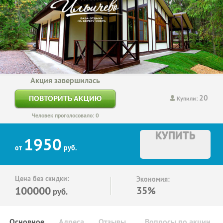
Акция завершилась
20
ПОВТОРИТЬ АКЦИЮ
Купили:
Человек проголосовало: 0
КУПИТЬ
1950
от
руб.
Цена без скидки:
Экономия:
100000
35%
руб.
Основное
Адреса
Отзывы
Вопросы по акции