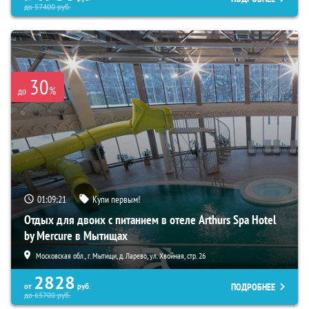
до
57400
руб.
30
%
до
01:09:19
Купи первым!
Отдых для двоих с питанием в отеле Arthurs Spa Hotel
by Mercure в Мытищах
Московская обл., г. Мытищи, д. Ларево, ул. Хвойная, стр. 26
2828
ПОДРОБНЕЕ
от
руб.
до
65700
руб.