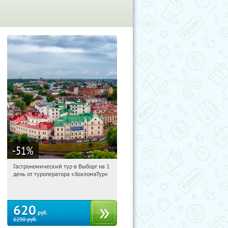
-51
%
Гастрономический тур в Выборг на 1
02:34:01
Купили:
5
день от туроператора «ХохломаТур»
Сенная площадь
620
руб.
6290
руб.