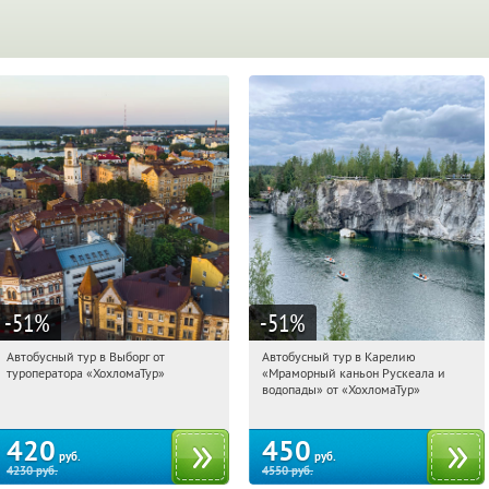
-51
%
-51
%
Автобусный тур в Выборг от
Автобусный тур в Карелию
02:34:01
Купили:
9
02:34:01
Купили:
24
туроператора «ХохломаТур»
«Мраморный каньон Рускеала и
Сенная площадь
Сенная площадь
водопады» от «ХохломаТур»
420
450
руб.
руб.
4230
руб.
4550
руб.