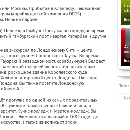
Пер
а или Москвы. Прибытие в Клайпеду. Пешеходная
«З
паром (корабль датской компании DFDS).
ю. Ночь на пароме.
Бе
. Переезд в Гамбург. Прогулка по городу, во время
нитый гамбургский порт, квартал Рипербан и другие
25 
ная экскурсия по Лондонскому Сити – центр
по
ы, с посещением Лондонского Тауэра. Во время
Бе
Тауэрский разводной мост, корабль-музей Белфаст,
знаменитой галереей шёпота. Гид покажет вам
енд, роскошное здание Королевского суда
 Холборн и торговый центр Лондона - Оксфорд-
 Лондона. Вы также посетите Лондонскую
Теги:
ий музей.
Тур
дёт прогулка по одной из самых поразительных
т. Вы увидите торжественные башни и шпили
верситет, Куинс-колледж и Мертон-колледж. Вы
Англии – Эшмолин, основанный в 1683 году, где
искусства, а также живопись от эпохи