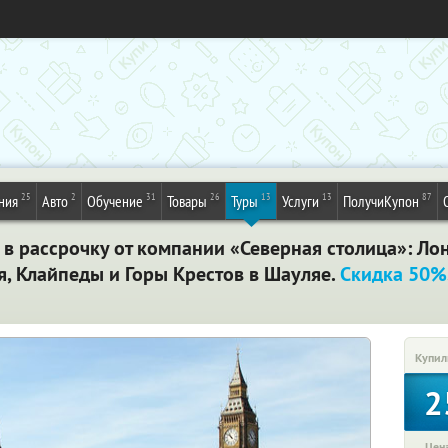
25
2
31
26
13
13
87
ния
Авто
Обучение
Товары
Туры
Услуги
ПолучиКупон
в рассрочку от компании «Северная столица»: Лон
я, Клайпеды и Горы Крестов в Шауляе.
Скидка 50%
Купил
2
Цена