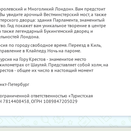
ролевский и Многоликий Лондон». Вам предстоит
 Вы увидите арочный Вестминстерский мост, а также
терского дворца: здания Парламента, знаменитый
тво. Гид покажет вам уникальное творение в центре
а также легендарный Букингемский дворец и
ельностей Лондона.
рсия по городу свободное время. Переезд в Киль,
правление в Клайпеду. Ночь на пароме.
урсия на Гору Крестов - знаменитое место
километрах от Шауляй. Представляет собой холм, на
рестов - общее их число в настоящий момент
нкт-Петербург
 ограниченной ответственностью «Туристская
Н 7814408458
, ОГРН 1089847205029