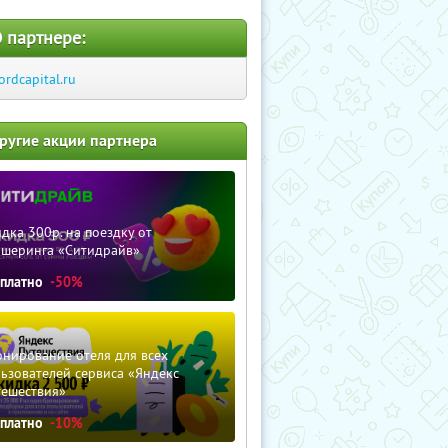
 партнере:
ordcapital.ru
ругие акции партнера
дка 300р. на поездку от
ршеринга «Ситидрайв»
сплатно
-50%
нирование отеля для всех
ьзователей сервиса «Яндекс
тешествия»
сплатно
-10%