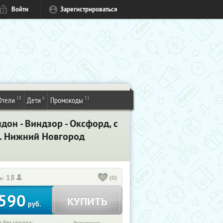
Войти
Зарегистрироваться
18
6
51
Отели
Дети
Промокоды
дон - Виндзор - Оксфорд, с
. Нижний Новгород
18
(0)
и:
590
КУПИТЬ
руб.
 без скидки: