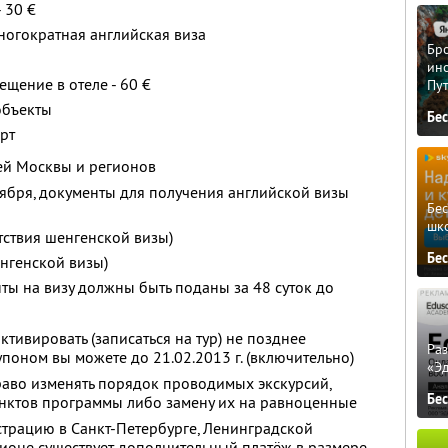
 30 €
 многократная английская виза
Бро
ино
щение в отеле - 60 €
Пу
объекты
Бе
рт
ей Москвы и регионов
оября, документы для получения английской визы
Бе
шк
утствия шенгенской визы)
Бе
енгенской визы)
ты на визу должны быть поданы за 48 суток до
тивировать (записаться на тур) не позднее
Ра
купоном вы можете до 21.02.2013 г. (включительно)
«Э
раво изменять порядок проводимых экскурсий,
Бе
унктов программы либо замену их на равноценные
страцию в Санкт-Петербурге, Ленинградской
ионе существует дополнительный платёж в размере