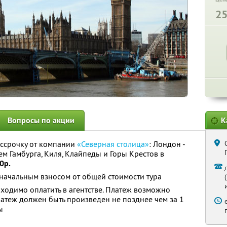
2
Вопросы по акции
К
ассрочку от компании
«Северная столица»
: Лондон -
м Гамбурга, Киля, Клайпеды и Горы Крестов в
0р.
оначальным взносом от общей стоимости тура
бходимо оплатить в агентстве. Платеж возможно
латеж должен быть произведен не позднее чем за 1
ы