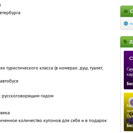
й
О
етербурга
n
Д
х туристического класса (в номерах: душ, туалет,
Ски
ка
автобусе
Бе
с русскоговорящим гидом
Бро
пол
овека
Пу
ченное количество купонов для себя и в подарок
Бе