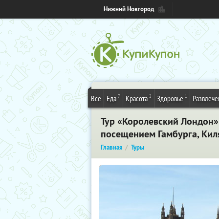
Нижний Новгород
7
2
1
Все
Еда
Красота
Здоровье
Развлече
Тур «Королевский Лондон» 
посещением Гамбурга, Кил
Главная
Туры