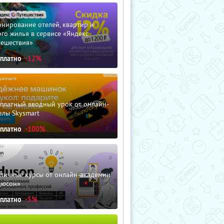
нирование отелей, квартир и
го жилья в сервисе «Яндекс
тешествия»
сплатно
-12%
сплатный вводный урок от онлайн-
олы Skysmart
сплатно
-100%
зличные курсы от онлайн-академии
дюсон»
сплатно
-5%