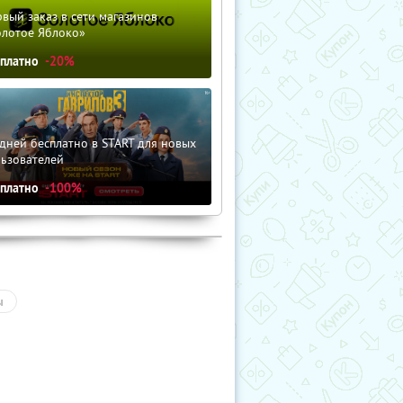
вый заказ в сети магазинов
олотое Яблоко»
сплатно
-20%
дней бесплатно в START для новых
льзователей
сплатно
-100%
ы