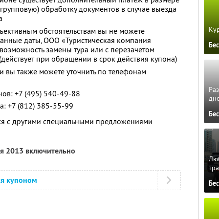
 групповую) обработку документов в случае выезда
а
Кур
бъективным обстоятельствам вы не можете
занные даты, ООО «Туристическая компания
Бе
 возможность замены тура или с перезачетом
 (действует при обращении в срок действия купона)
 вы также можете уточнить по телефонам
Ра
ов: +7 (495) 540-49-88
дне
: +7 (812) 385-55-99
Бе
тся с другими специальными предложениями
ля 2013 включительно
Люб
тра
ся купоном
Бе