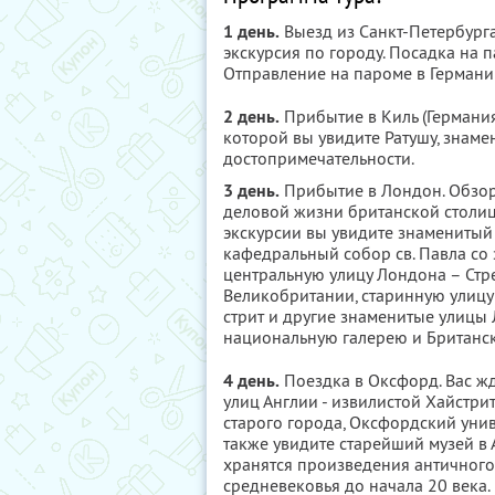
1 день.
Выезд из Санкт-Петербург
экскурсия по городу. Посадка на 
Отправление на пароме в Германи
2 день.
Прибытие в Киль (Германия)
которой вы увидите Ратушу, знаме
достопримечательности.
3 день.
Прибытие в Лондон. Обзор
деловой жизни британской столиц
экскурсии вы увидите знаменитый 
кафедральный собор св. Павла со 
центральную улицу Лондона – Стр
Великобритании, старинную улицу
стрит и другие знаменитые улицы
национальную галерею и Британск
4 день.
Поездка в Оксфорд. Вас ж
улиц Англии - извилистой Хайстри
старого города, Оксфордский уни
также увидите старейший музей в 
хранятся произведения античного 
средневековья до начала 20 века.