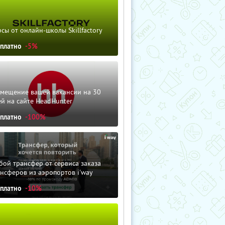
сы от онлайн-школы Skillfactory
сплатно
-5%
змещение вашей вакансии на 30
й на сайте HeadHunter
сплатно
-100%
ой трансфер от сервиса заказа
нсферов из аэропортов i'way
сплатно
-10%