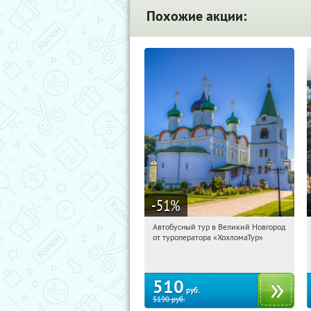
Похожие акции:
-51
%
Автобусный тур в Великий Новгород
02:34:01
Купили:
2
от туроператора «ХохломаТур»
Сенная площадь
510
руб.
5190
руб.