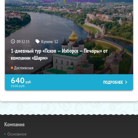
09:32:14
Купили:
12
1-дневный тур «Псков — Изборск — Печоры» от
компании «Шарм»
Достоевская
640
ПОДРОБНЕЕ
руб.
5100
руб.
Компания
Основное