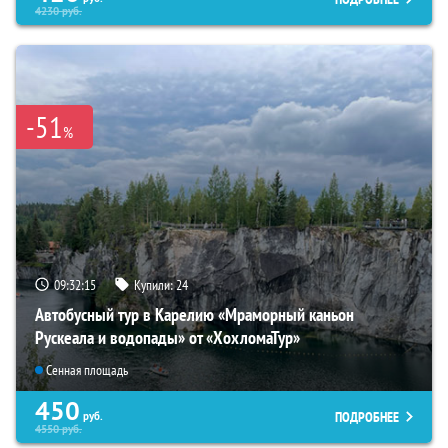
4230
руб.
-51
%
09:32:14
Купили:
24
Автобусный тур в Карелию «Мраморный каньон
Рускеала и водопады» от «ХохломаТур»
Сенная площадь
450
ПОДРОБНЕЕ
руб.
4550
руб.