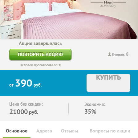
Акция завершилась
8
ПОВТОРИТЬ АКЦИЮ
Купили:
Человек проголосовало: 0
КУПИТЬ
390
от
руб.
Цена без скидки:
Экономия:
21000
35%
руб.
Основное
Адреса
Отзывы
Вопросы по акции