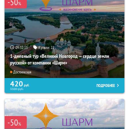
-50
%
09:32:14
Купили:
22
1-дневный тур «Великий Новгород — сердце земли
русской» от компании «Шарм»
Достоевская
420
ПОДРОБНЕЕ
руб.
3300
руб.
-50
%