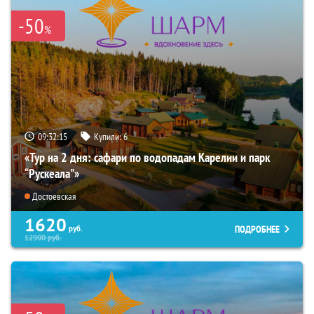
-50
%
09:32:14
Купили:
6
«Тур на 2 дня: сафари по водопадам Карелии и парк
“Рускеала"»
Достоевская
1620
ПОДРОБНЕЕ
руб.
12900
руб.