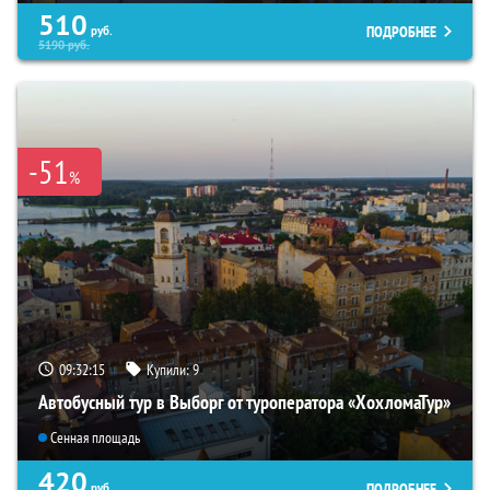
510
ПОДРОБНЕЕ
руб.
5190
руб.
-51
%
09:32:14
Купили:
9
Автобусный тур в Выборг от туроператора «ХохломаТур»
Сенная площадь
420
ПОДРОБНЕЕ
руб.