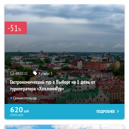
-51
%
09:32:14
Купили:
5
Гастрономический тур в Выборг на 1 день от
туроператора «ХохломаТур»
Сенная площадь
620
ПОДРОБНЕЕ
руб.
6290
руб.