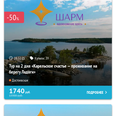
-50
%
09:32:14
Купили:
39
Тур на 2 дня «Карельское счастье — проживание на
берегу Ладоги»
Достоевская
1740
ПОДРОБНЕЕ
руб.
13900
руб.