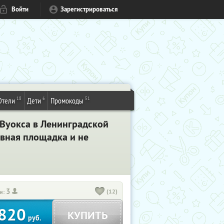
Войти
Зарегистрироваться
18
6
51
Отели
Дети
Промокоды
 Вуокса в Ленинградской
ивная площадка и не
3
(12)
и:
820
КУПИТЬ
руб.