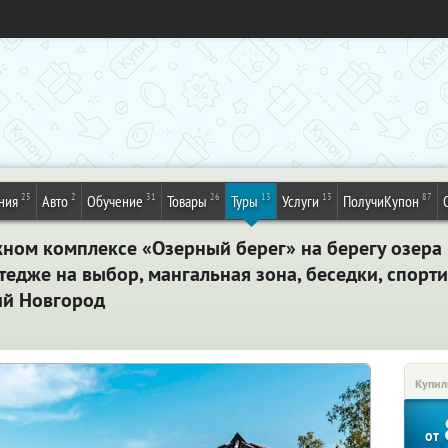
25
2
31
26
13
13
87
ния
Авто
Обучение
Товары
Туры
Услуги
ПолучиКупон
жном комплексе «Озерный берег» на берегу озера
тедже на выбор, мангальная зона, беседки, спорт
ий Новгород
Купил
от