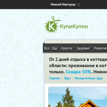
Нижний Новгород
7
2
1
Все
Еда
Красота
Здоровье
Развлече
От 2 дней отдыха в коттед
области: проживание в кот
только.
Скидка 50%
. Нижн
Главная
Туры
Экскурсионные туры