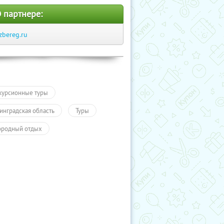
 партнере:
zbereg.ru
курсионные туры
инградская область
Туры
ородный отдых