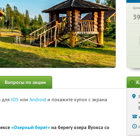
Цена
3
Вопросы по акции
К
а для
IOS
или
Android
и покажите купон с экрана
лексе
«Озерный берег»
на берегу озера Вуокса со