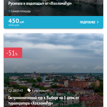
Рускеала и водопады» от «ХохломаТур»
Сенная площадь
450
ПОДРОБНЕЕ
руб.
4550
руб.
-51
%
20:13:42
Купи первым!
Гастрономический тур в Выборг на 1 день от
туроператора «ХохломаТур»