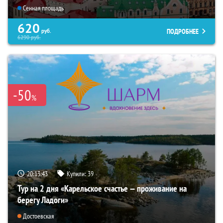
Сенная площадь
620
ПОДРОБНЕЕ
руб.
6290
руб.
-50
%
20:13:42
Купили:
39
Тур на 2 дня «Карельское счастье — проживание на
берегу Ладоги»
Достоевская