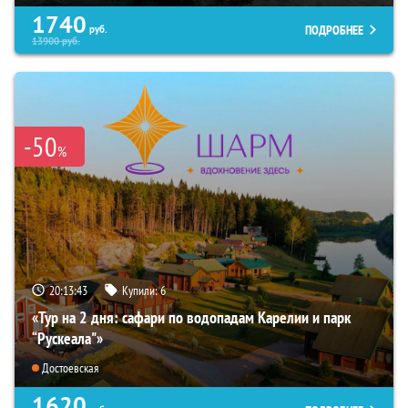
1740
ПОДРОБНЕЕ
руб.
13900
руб.
-50
%
20:13:42
Купили:
6
«Тур на 2 дня: сафари по водопадам Карелии и парк
“Рускеала"»
Достоевская
1620