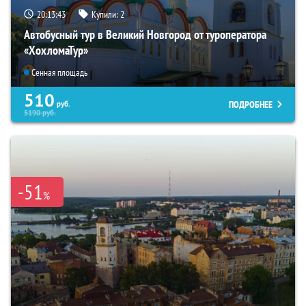
20:13:42
Купили:
2
Автобусный тур в Великий Новгород от туроператора
«ХохломаТур»
Сенная площадь
510
ПОДРОБНЕЕ
руб.
5190
руб.
-51
%