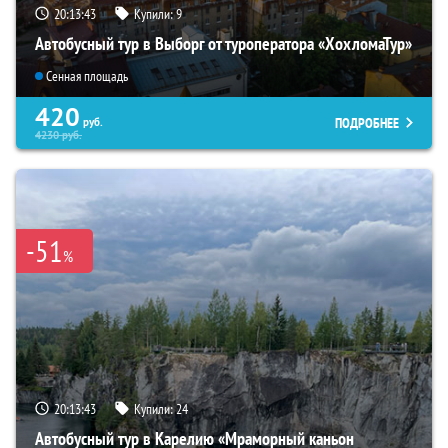
20:13:42
Купили:
9
Автобусный тур в Выборг от туроператора «ХохломаТур»
Сенная площадь
420
ПОДРОБНЕЕ
руб.
4230
руб.
-51
%
20:13:42
Купили:
24
Автобусный тур в Карелию «Мраморный каньон