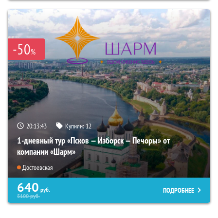
-50
%
20:13:42
Купили:
12
1-дневный тур «Псков — Изборск — Печоры» от
компании «Шарм»
Достоевская
640
ПОДРОБНЕЕ
руб.
5100
руб.