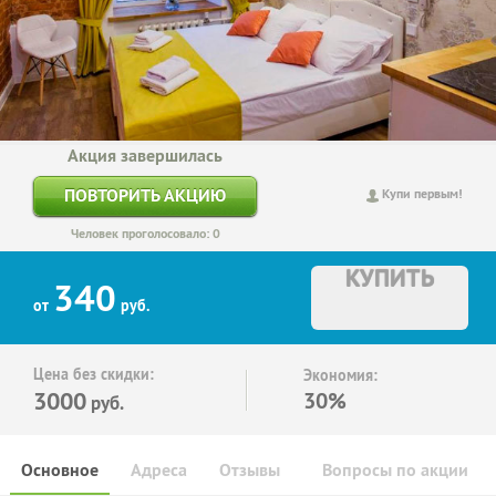
Акция завершилась
ПОВТОРИТЬ АКЦИЮ
Купи первым!
Человек проголосовало: 0
КУПИТЬ
340
от
руб.
Цена без скидки:
Экономия:
3000
30%
руб.
Основное
Адреса
Отзывы
Вопросы по акции