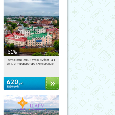
-51
%
Гастрономический тур в Выборг на 1
12:36:11
Купили:
5
день от туроператора «ХохломаТур»
Сенная площадь
620
руб.
6290
руб.