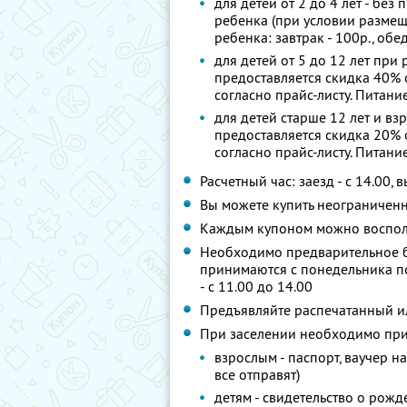
для детей от 2 до 4 лет - без 
ребенка (при условии размещ
ребенка: завтрак - 100р., обед
для детей от 5 до 12 лет пр
предоставляется скидка 40% 
согласно прайс-листу. Питани
для детей старше 12 лет и в
предоставляется скидка 20% 
согласно прайс-листу. Питани
Расчетный час: заезд - с 14.00, 
Вы можете купить неограниченн
Каждым купоном можно восполь
Необходимо предварительное б
принимаются с понедельника по 
- с 11.00 до 14.00
Предъявляйте распечатанный и
При заселении необходимо при 
взрослым - паспорт, ваучер 
все отправят)
детям - свидетельство о рож