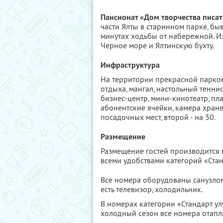
Пансионат «Дом творчества писате
части Ялты в старинном парке, бы
минутах ходьбы от набережной. И
Черное море и Ялтинскую бухту.
Инфраструктура
На территории прекрасной парков
отдыха, мангал, настольный теннис
бизнес-центр, мини-кинотеатр, пл
абонентские ячейки, камера хране
посадочных мест, второй - на 30.
Размещение
Размещение гостей производится в
всеми удобствами категорий «Стан
Все номера оборудованы санузлом
есть телевизор, холодильник.
В номерах категории «Стандарт у
холодный сезон все номера отапл