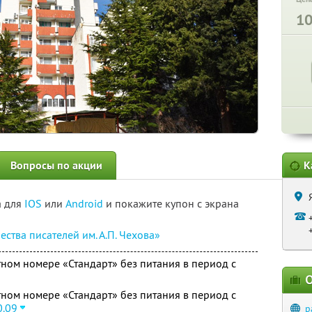
1
Вопросы по акции
К
а для
IOS
или
Android
и покажите купон с экрана
ества писателей им. А.П. Чехова»
ном номере «Стандарт» без питания в период с
О
ном номере «Стандарт» без питания в период с
0.09
p