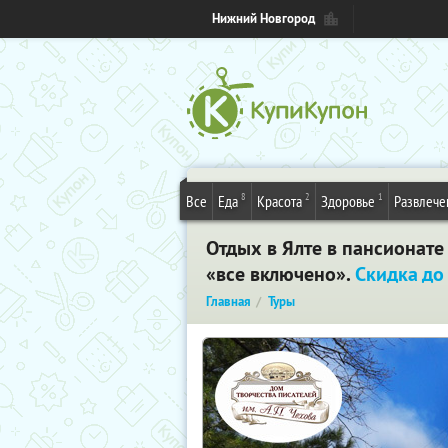
Нижний Новгород
8
2
1
Все
Еда
Красота
Здоровье
Развлече
Отдых в Ялте в пансионате
«все включено».
Скидка до
Главная
Туры