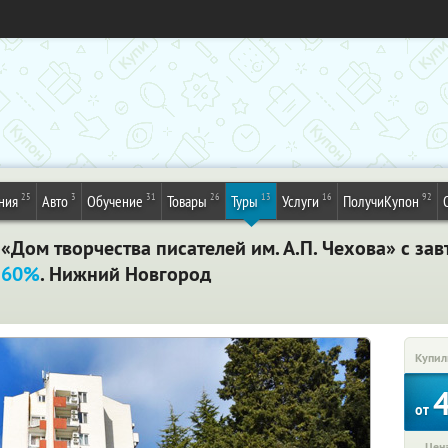
25
3
31
26
13
16
92
ния
Авто
Обучение
Товары
Туры
Услуги
ПолучиКупон
 «Дом творчества писателей им. А.П. Чехова» с за
 60%
. Нижний Новгород
Купил
от
Цена