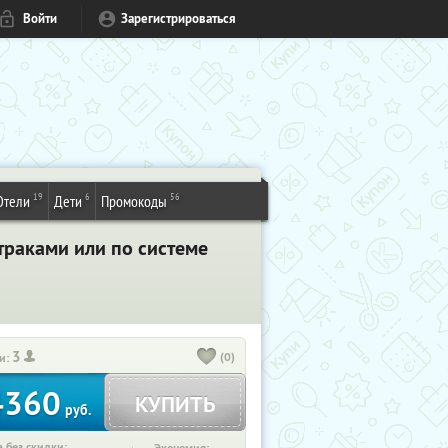
Войти
Зарегистрироваться
19
6
56
Отели
Дети
Промокоды
втраками или по системе
3
(0)
и:
4360
КУПИТЬ
руб.
 без скидки: