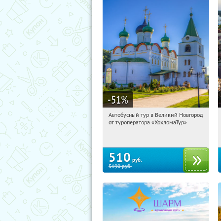
-51
%
Автобусный тур в Великий Новгород
12:36:11
Купили:
2
от туроператора «ХохломаТур»
Сенная площадь
510
руб.
5190
руб.