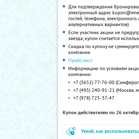
Для подтверждения бронирован
электронный адрес kupon@energo
гостей, телефона, электронного
альтернативных вариантов)
Если участник акции не предупр
заезда, купон считается испол
Скидка по купону не суммируе
компании
Прайс-лист
Информацию по условиям акции
компании:
+7 (3652) 77-76-00 (Симферо
+7 (495) 240-91-21 (Москва, 
+7 (978) 725-37-47
Купон действителен по 26 октяб
Узнай, как воспользовать