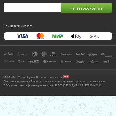
Принимаем к оплате:
2010-2026 © КупиКупон. Все права защищены.
Все права на товарный знак "КупиКупон" и на сайт www.kupikupon.ru принадлежат
OOO «Агентство цифровых решений» ИНН 7705523387, ОГРН 1127747063212