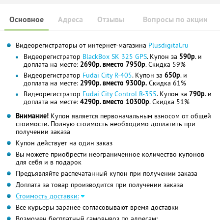
Основное
Адреса
Отзывы
Вопросы по акции
Видеорегистраторы от интернет-магазина
Plusdigital.ru
Видеорегистратор
BlackBox SK 325 GPS
. Купон за
590р
. и
доплата на месте:
2690р. вместо 7950р
. Скидка 59%
Видеорегистратор
Fudai City R-405
. Купон за
650р
. и
доплата на месте:
2990р. вместо 9300р.
Скидка 61%
Видеорегистратор
Fudai City Control R-355
. Купон за
790р
. и
доплата на месте:
4290р. вместо 10300р
. Скидка 51%
Внимание!
Купон является первоначальным взносом от общей
стоимости. Полную стоимость необходимо доплатить при
получении заказа
Купон действует на один заказ
Вы можете приобрести неограниченное количество купонов
для себя и в подарок
Предъявляйте распечатанный купон при получении заказа
Доплата за товар производится при получении заказа
Стоимость доставки:
Все курьеры заранее согласовывают время доставки
Возможен бесплатный самовывоз по адресам: