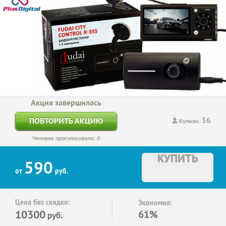
Акция завершилась
56
ПОВТОРИТЬ АКЦИЮ
Купили:
Человек проголосовало: 0
КУПИТЬ
590
от
руб.
Цена без скидки:
Экономия:
10300
61%
руб.