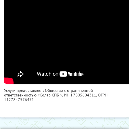
Услуги предоставляет: Общество с ограниченной
ответственностью «Солар СПБ »,
ИНН 7805604311
, ОГРН
1127847576471