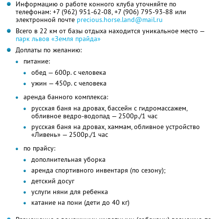
Информацию о работе конного клуба уточняйте по
телефонам:
+7 (962) 951-62-08,
+7 (906) 795-93-88
или
электронной почте
precious.horse.land@mail.ru
Всего в 22 км от базы отдыха находится уникальное место —
парк львов «Земля прайда»
Доплаты по желанию:
питание:
обед — 600р. с человека
ужин — 450р. с человека
аренда банного комплекса:
русская баня на дровах, бассейн с гидромассажем,
обливное ведро-водопад — 2500р./1 час
русская баня на дровах, хаммам, обливное устройство
«Ливень» — 2500р./1 час
по прайсу:
дополнительная уборка
аренда спортивного инвентаря (по сезону);
детский досуг
услуги няни для ребенка
катание на пони (дети до 40 кг)