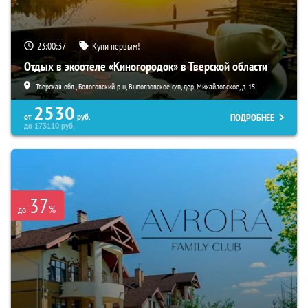
23:00:35
Купи первым!
Отдых в экоотеле «Киногородок» в Тверской области
Тверская обл., Бологовский р-н, Выползовское с/п, дер. Михайловское, д. 15
2530
ПОДРОБНЕЕ
от
руб.
до
173110
руб.
37
%
до