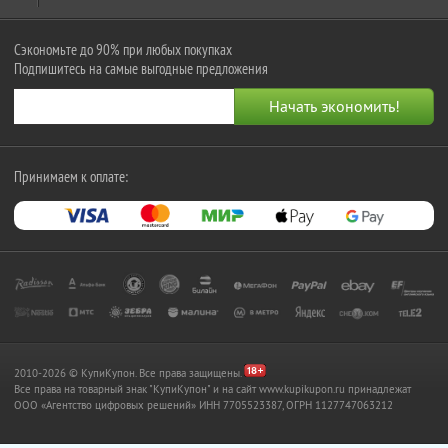
Сэкономьте до 90% при любых покупках
Подпишитесь на самые выгодные предложения
Принимаем к оплате:
2010-2026 © КупиКупон. Все права защищены.
Все права на товарный знак "КупиКупон" и на сайт www.kupikupon.ru принадлежат
OOO «Агентство цифровых решений» ИНН 7705523387, ОГРН 1127747063212