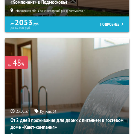
«Компонент» в Подмосковье
Московская обл., Солнечногорский р-н, д. Колтышево, 1
2053
ПОДРОБНЕЕ
от
руб.
до
67400
руб.
48
%
до
23:00:35
Купили:
34
От 2 дней проживания для двоих с питанием в гостевом
доме «Кают-компания»