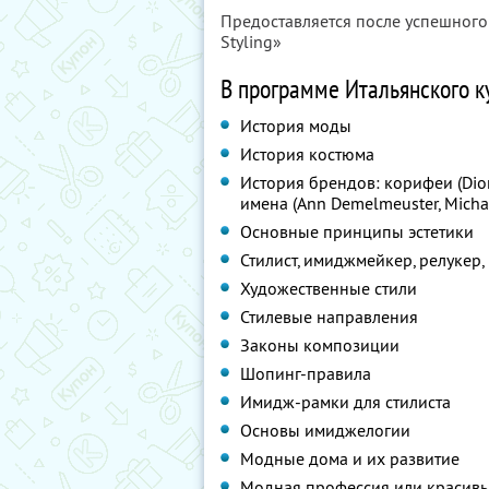
Предоставляется после успешного
Styling»
В программе Итальянского ку
История моды
История костюма
История брендов: корифеи (Dior,
имена (Ann Demelmeuster, Michael 
Основные принципы эстетики
Стилист, имиджмейкер, релукер
Художественные стили
Стилевые направления
Законы композиции
Шопинг-правила
Имидж-рамки для стилиста
Основы имиджелогии
Модные дома и их развитие
Модная профессия или красивый