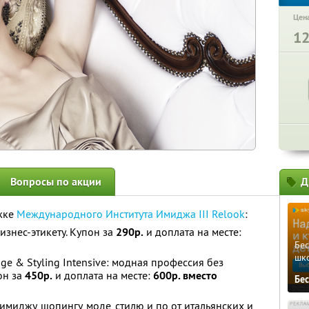
Цена
1
Вопросы по акции
Д
жке
Международного Института Имиджа III Relook
:
знес-этикету. Купон за
290р.
и доплата на месте:
Бе
шк
ge & Styling Intensive: модная профессия без
он за
450р.
и доплата на месте:
600р. вместо
Бе
миджу, шопингу, моде, стилю и по от итальянских и