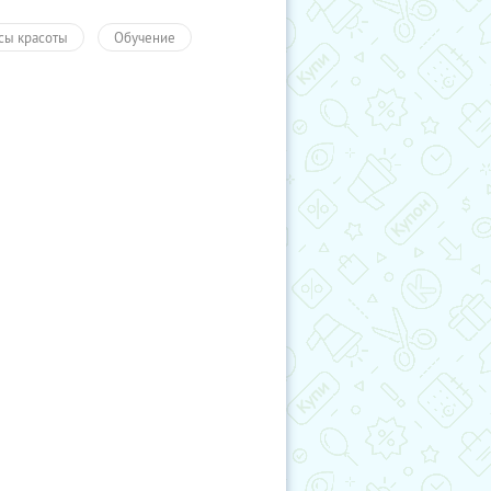
сы красоты
Обучение