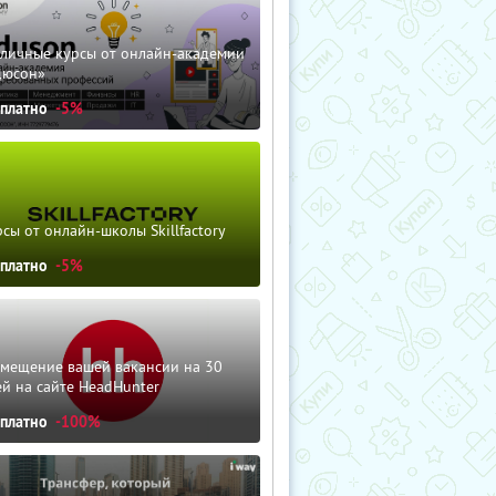
зличные курсы от онлайн-академии
дюсон»
сплатно
-5%
сы от онлайн-школы Skillfactory
сплатно
-5%
змещение вашей вакансии на 30
й на сайте HeadHunter
сплатно
-100%