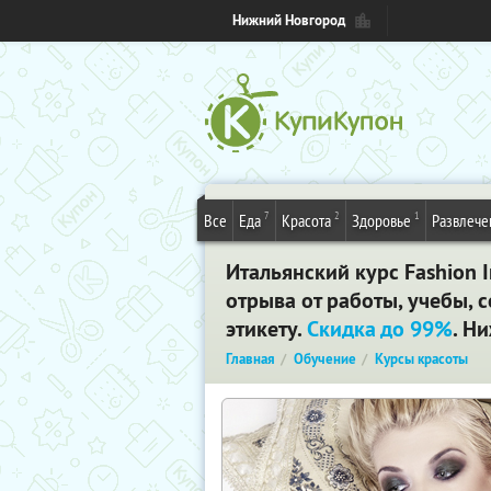
Нижний Новгород
7
2
1
Все
Еда
Красота
Здоровье
Развлече
Итальянский курс Fashion 
отрыва от работы, учебы, с
этикету.
Скидка до 99%
. Н
Главная
Обучение
Курсы красоты