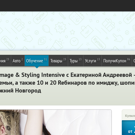
25
2
31
25
13
13
86
ния
Авто
Обучение
Товары
Туры
Услуги
ПолучиКупон
Image & Styling Intensive с Екатериной Андреевой
емьи, а также 10 и 20 Reбинаров по имиджу, шопин
ижний Новгород
Купил
от