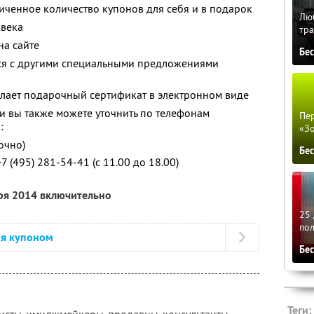
ченное количество купонов для себя и в подарок
Люб
овека
тра
на сайте
Бе
тся с другими специальными предложениями
лает подарочный сертификат в электронном виде
 вы также можете уточнить по телефонам
Пер
:
«З
очно)
Бе
 (495) 281-54-41 (с 11.00 до 18.00)
бря 2014 включительно
25 
по
ся купоном
Бе
Теги: