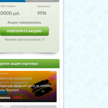
 без скидки:
Экономия:
20000
99%
руб.
Акция завершилась
ПОВТОРИТЬ АКЦИЮ
Человек проголосовало: 0
ругие акции партнера
сплатный вводный урок от онлайн-
олы Skysmart
сплатно
-100%