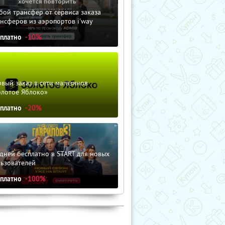
ой трансфер от сервиса заказа
нсферов из аэропортов i'way
сплатно
-10%
вый заказ в сети магазинов
олотое Яблоко»
сплатно
-20%
дней бесплатно в START для новых
льзователей
сплатно
-100%