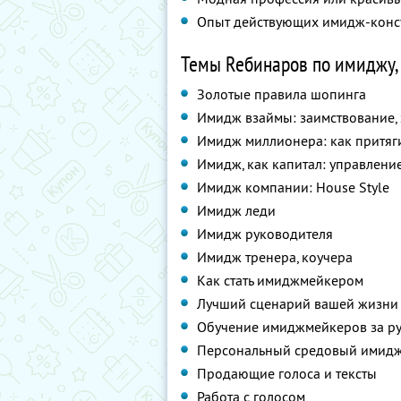
Опыт действующих имидж-консул
Темы Reбинаров по имиджу, 
Золотые правила шопинга
Имидж взаймы: заимствование,
Имидж миллионера: как притяги
Имидж, как капитал: управлени
Имидж компании: House Style
Имидж леди
Имидж руководителя
Имидж тренера, коучера
Как стать имиджмейкером
Лучший сценарий вашей жизни
Обучение имиджмейкеров за р
Персональный средовый имид
Продающие голоса и тексты
Работа с голосом