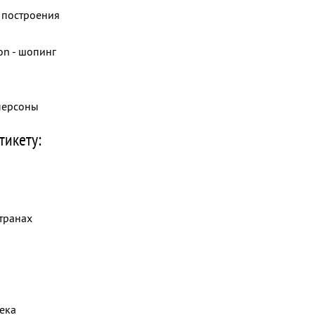
 построения
on - шопинг
персоны
тикету:
странах
ека