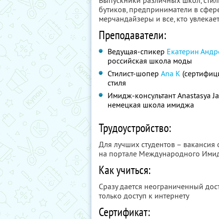
Выпускники различных школ, сти
бутиков, предприниматели в сфере
мерчандайзеры и все, кто увлекае
Преподаватели:
Ведущая-спикер
Екатерин Андр
российская школа моды
Стилист-шопер
Ana K
(сертифиц
стиля
Имидж-консультант Anastasya J
немецкая школа имиджа
Трудоустройство:
Для лучших студентов – вакансия
на портале Международного Ими
Как учиться:
Сразу дается неограниченный дост
только доступ к интернету
Сертификат: