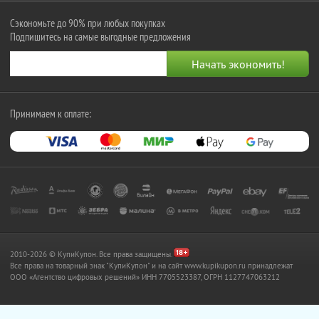
Сэкономьте до 90% при любых покупках
Подпишитесь на самые выгодные предложения
Принимаем к оплате:
2010-2026 © КупиКупон. Все права защищены.
Все права на товарный знак "КупиКупон" и на сайт www.kupikupon.ru принадлежат
OOO «Агентство цифровых решений» ИНН 7705523387, ОГРН 1127747063212