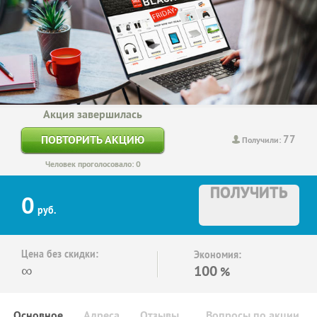
Акция завершилась
77
ПОВТОРИТЬ АКЦИЮ
Получили:
Человек проголосовало: 0
ПОЛУЧИТЬ
0
руб.
Цена без скидки:
Экономия:
∞
100
%
Основное
Адреса
Отзывы
Вопросы по акции