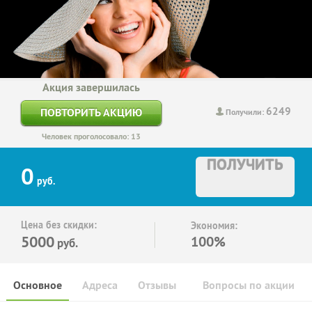
Акция завершилась
6249
ПОВТОРИТЬ АКЦИЮ
Получили:
Человек проголосовало: 13
ПОЛУЧИТЬ
0
руб.
Цена без скидки:
Экономия:
5000
100%
руб.
Основное
Адреса
Отзывы
Вопросы по акции