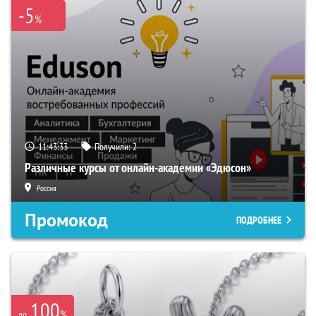
-5
%
11:43:32
Получили:
2
Различные курсы от онлайн-академии «Эдюсон»
Россия
Промокод
ПОДРОБНЕЕ
100
%
до