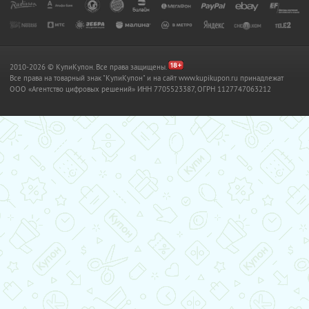
2010-2026 © КупиКупон. Все права защищены.
Все права на товарный знак "КупиКупон" и на сайт www.kupikupon.ru принадлежат
OOO «Агентство цифровых решений» ИНН 7705523387, ОГРН 1127747063212