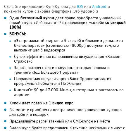
Скачайте приложение КупиКупона для
IOS
или
Android
и
покажите купон с экрана смартфона. Это удобно :)
Один
бесплатный купон
дает право приобрести уникальный
онлайн-курс «Избавься от 7 отравляющих мыслей»
со скидкой
100%!
БОНУСЫ:
«Экстремальный стартап и 5 ключей к большим деньгам от
бизнес-пиратов» (стоимостью - 8000р.) доступен тем, кто
выполнит шаг 3 видеокурса
Супер-эффективная направляемая визуализация «Хозяин
Страхов»;
Запись экспресс-сессии коучинга, которая прошла в
тренинге «Год Большого Прорыва»
Направляемая визуализация «Банк Процветания» из
программы «Победители По Жизни»
Книга «От $0 до 17 000. Мифы, с которыми я рассталась по
дороге»
Купон дает право на
1 видео-курс
Вы можете приобрести неограниченное количество купонов
для себя и в подарок
Предъявляйте распечатанный или СМС-купон на месте
Видео-курс будет предоставлен в течение нескольких минут с