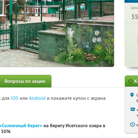
Цена
3
Вопросы по акции
К
а для
IOS
или
Android
и покажите купон с экрана
«Солнечный берег»
на берегу Исетского озера в
й 50%