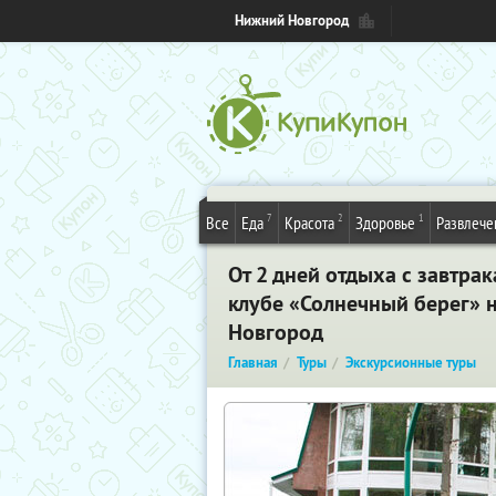
Нижний Новгород
7
2
1
Все
Еда
Красота
Здоровье
Развлече
От 2 дней отдыха с завтра
клубе «Солнечный берег» н
Новгород
Главная
Туры
Экскурсионные туры