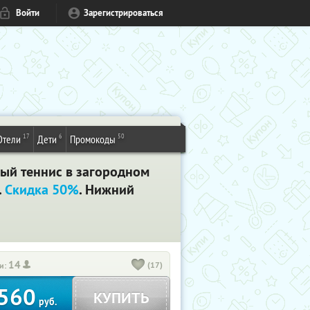
Войти
Зарегистрироваться
17
6
50
Отели
Дети
Промокоды
ный теннис в загородном
.
Скидка 50%
. Нижний
14
(17)
и:
560
КУПИТЬ
руб.