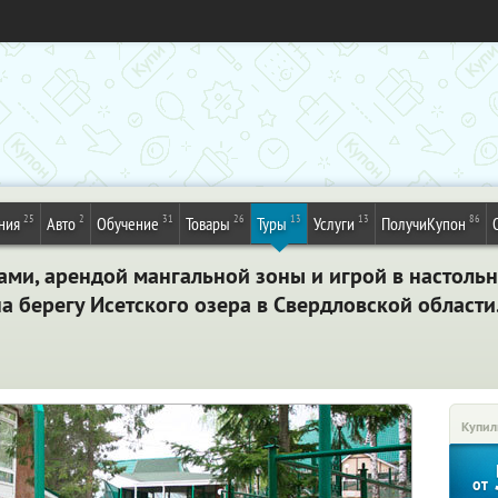
25
2
31
26
13
13
86
ния
Авто
Обучение
Товары
Туры
Услуги
ПолучиКупон
ками, арендой мангальной зоны и игрой в настоль
а берегу Исетского озера в Свердловской области
Купил
от