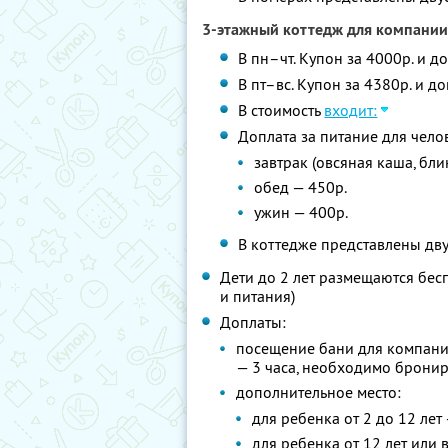
3-этажный коттедж для компании
В пн–чт. Купон за 4000р. и д
В пт–вс. Купон за 4380р. и д
В стоимость
входит:
Доплата за питание для чело
завтрак (овсяная каша, бл
обед — 450р.
ужин — 400р.
В коттедже представлены дв
Дети до 2 лет размещаются бес
и питания)
Доплаты:
посещение бани для компании
— 3 часа, необходимо бронир
дополнительное место:
для ребенка от 2 до 12 лет
для ребенка от 12 лет или 