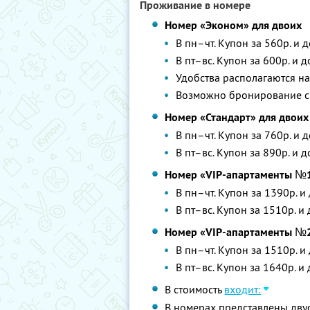
Проживание в номере
Номер «Эконом» для двоих
В пн–чт. Купон за 560р. и 
В пт–вс. Купон за 600р. и 
Удобства располагаются на
Возможно бронирование с 
Номер «Стандарт» для двоих
В пн–чт. Купон за 760р. и 
В пт–вс. Купон за 890р. и 
Номер «VIP-апартаменты №1
В пн–чт. Купон за 1390р. и
В пт–вс. Купон за 1510р. и
Номер «VIP-апартаменты №2
В пн–чт. Купон за 1510р. и
В пт–вс. Купон за 1640р. и
В стоимость
входит:
В номерах представлены дву