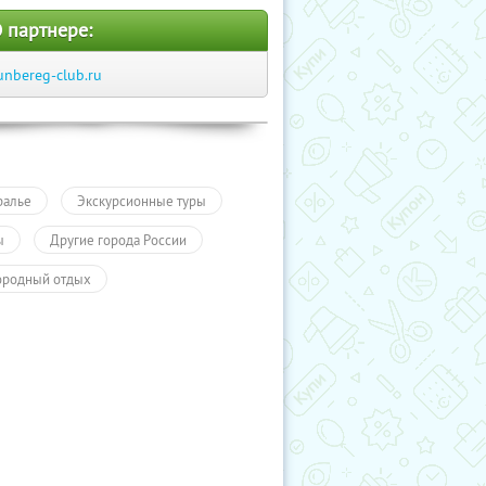
 партнере:
unbereg-club.ru
ралье
Экскурсионные туры
ы
Другие города России
ородный отдых