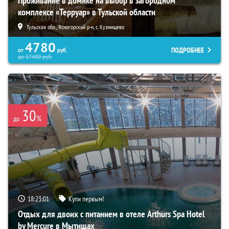
Проживание в домике на выбор в загородном
комплексе «Терруар» в Тульской области
Тульская обл., Ясногорский р-н, с. Кузмищево
4780
ПОДРОБНЕЕ
от
руб.
до
57400
руб.
30
%
до
18:23:00
Купи первым!
Отдых для двоих с питанием в отеле Arthurs Spa Hotel
by Mercure в Мытищах