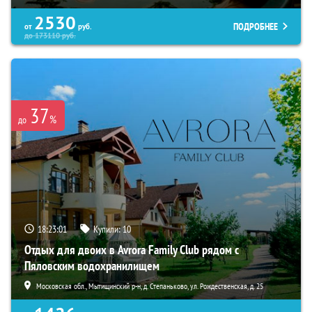
2530
ПОДРОБНЕЕ
от
руб.
до
173110
руб.
37
%
до
18:23:00
Купили:
10
Отдых для двоих в Avrora Family Club рядом с
Пяловским водохранилищем
Московская обл., Мытищинский р-н, д. Степаньково, ул. Рождественская, д. 25