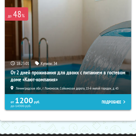
48
%
до
18:23:00
Купили:
34
От 2 дней проживания для двоих с питанием в гостевом
доме «Кают-компания»
Ленинградская обл., г. Ломоносов, Сойкинская дорога, 15-й жилой городок, д. 43
1200
ПОДРОБНЕЕ
от
руб.
до
14900
руб.