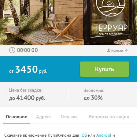
4
:
:
Купили:
3450
от
руб.
Цена без скидки:
Экономия:
41400
30%
до
до
руб.
Основное
Адреса
Отзывы
Вопросы по акции
Скачайте приложение КупиКупона для
IOS
или
Android
и