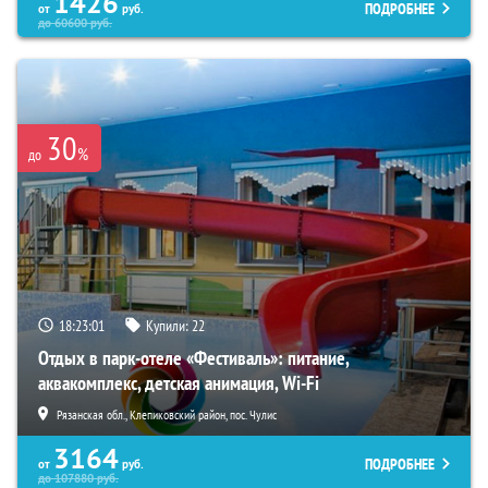
1426
ПОДРОБНЕЕ
от
руб.
до
60600
руб.
30
%
до
18:23:00
Купили:
22
Отдых в парк-отеле «Фестиваль»: питание,
аквакомплекс, детская анимация, Wi-Fi
Рязанская обл., Клепиковский район, пос. Чулис
3164
ПОДРОБНЕЕ
от
руб.
до
107880
руб.