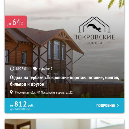
64
%
до
18:23:00
Купили:
7
Отдых на турбазе «Покровские ворота»: питание, мангал,
бильярд и другое
Московская обл., КП Покровские ворота, д. 182
812
ПОДРОБНЕЕ
от
руб.
до
140800
руб.