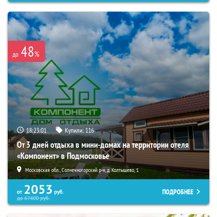
48
%
до
18:23:00
Купили:
116
От 3 дней отдыха в мини-домах на территории отеля
«Компонент» в Подмосковье
Московская обл., Солнечногорский р-н, д. Колтышево, 1
2053
ПОДРОБНЕЕ
от
руб.
до
67400
руб.