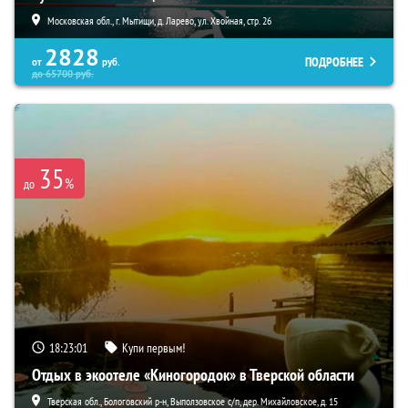
Московская обл., г. Мытищи, д. Ларево, ул. Хвойная, стр. 26
2828
ПОДРОБНЕЕ
от
руб.
до
65700
руб.
35
%
до
18:23:00
Купи первым!
Отдых в экоотеле «Киногородок» в Тверской области
Тверская обл., Бологовский р-н, Выползовское с/п, дер. Михайловское, д. 15