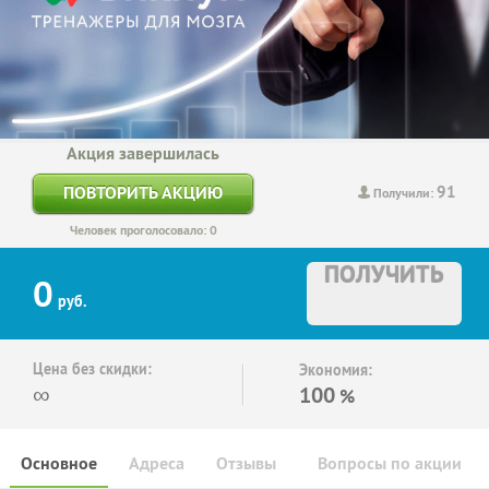
Акция завершилась
91
ПОВТОРИТЬ АКЦИЮ
Получили:
Человек проголосовало: 0
ПОЛУЧИТЬ
0
руб.
Цена без скидки:
Экономия:
∞
100
%
Основное
Адреса
Отзывы
Вопросы по акции