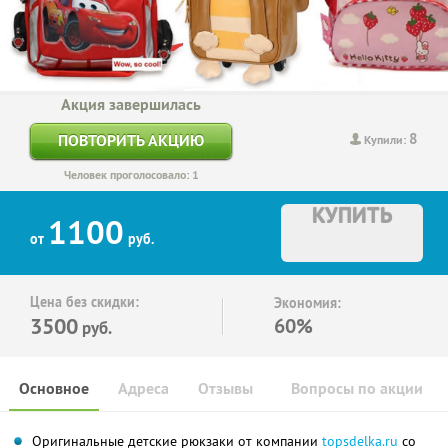
Акция завершилась
8
ПОВТОРИТЬ АКЦИЮ
Купили:
Человек проголосовало: 1
КУПИТЬ
1100
от
руб.
Цена без скидки:
Экономия:
3500
60%
руб.
Основное
Адреса
Отзывы
Вопросы по акции
Оригинальные детские рюкзаки от компании
topsdelka.ru
со