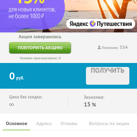
Акция завершилась
354
ПОВТОРИТЬ АКЦИЮ
Получили:
Человек проголосовало: 0
ПОЛУЧИТЬ
0
руб.
Цена без скидки:
Экономия:
∞
15
%
Основное
Адреса
Отзывы
Вопросы по акции