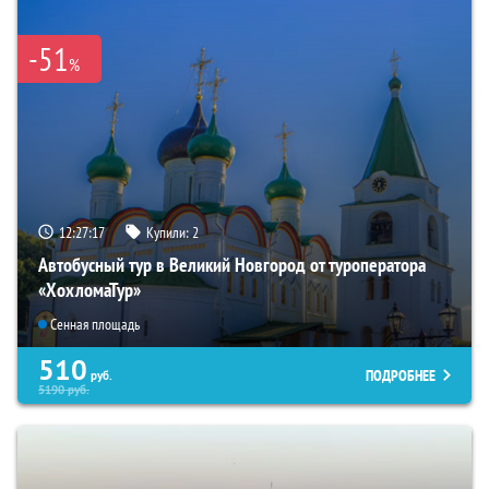
-51
%
12:27:16
Купили:
2
Автобусный тур в Великий Новгород от туроператора
«ХохломаТур»
Сенная площадь
510
ПОДРОБНЕЕ
руб.
5190
руб.