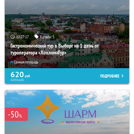
12:27:16
Купили:
5
Гастрономический тур в Выборг на 1 день от
туроператора «ХохломаТур»
Сенная площадь
620
ПОДРОБНЕЕ
руб.
6290
руб.
-50
%