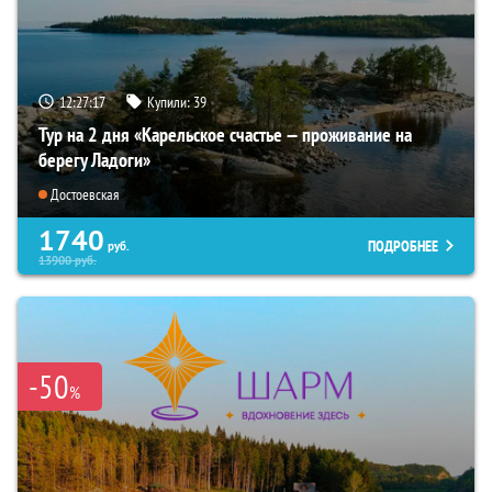
12:27:16
Купили:
39
Тур на 2 дня «Карельское счастье — проживание на
берегу Ладоги»
Достоевская
1740
ПОДРОБНЕЕ
руб.
13900
руб.
-50
%