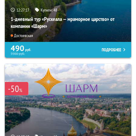
12:27:16
Купили:
48
1-дневный тур «Рускеала — мраморное царство» от
компании «Шарм»
Достоевская
490
ПОДРОБНЕЕ
руб.
3900
руб.
-50
%