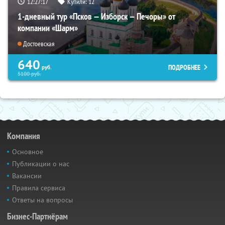
12:27:16
Купили:
12
1-дневный тур «Псков — Изборск — Печоры» от
компании «Шарм»
Достоевская
640
ПОДРОБНЕЕ
руб.
5100
руб.
Компания
Основное
Публикации о нас
Вакансии
Правила сервиса
Ответы на вопросы
Бизнес-Партнёрам