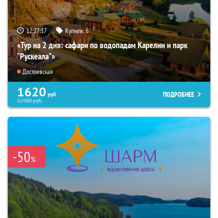
12:27:16
Купили:
6
«Тур на 2 дня: сафари по водопадам Карелии и парк
“Рускеала"»
Достоевская
1620
ПОДРОБНЕЕ
руб.
12900
руб.
-50
%