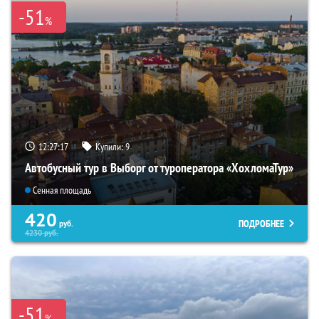
-51
%
12:27:16
Купили:
9
Автобусный тур в Выборг от туроператора «ХохломаТур»
Сенная площадь
420
ПОДРОБНЕЕ
руб.
4230
руб.
-51
%