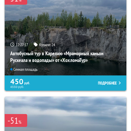
12:27:16
Купили:
24
Автобусный тур в Карелию «Мраморный каньон
Рускеала и водопады» от «ХохломаТур»
Сенная площадь
450
ПОДРОБНЕЕ
руб.
4550
руб.
-51
%