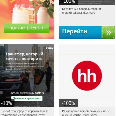
-100
%
Бесплатный вводный урок от
03:32:54
Получи первым!
онлайн-школы Skysmart
Россия
Перейти
-10
%
-100
%
Любой трансфер от сервиса заказа
Размещение вашей вакансии на 30
03:32:54
Получи первым!
03:32:54
Получили:
2
трансферов из аэропортов i'way
дней на сайте HeadHunter