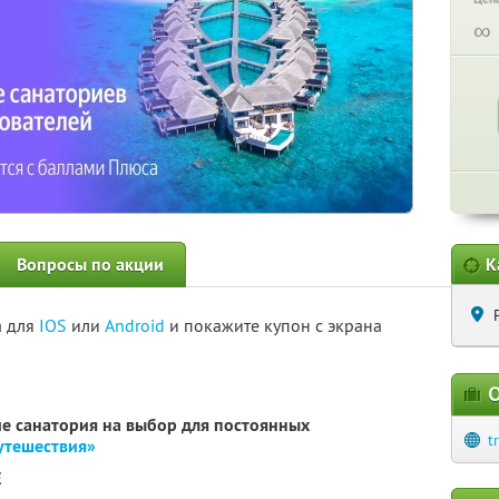
∞
Вопросы по акции
К
а для
IOS
или
Android
и покажите купон с экрана
О
е санатория на выбор для постоянных
t
утешествия»
E