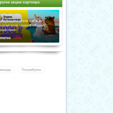
ругие акции партнера
нирование отеля для всех
ьзователей сервиса «Яндекс
тешествия»
сплатно
-10%
мокоды
ПолучиКупон