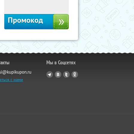
Россия
Промокод
такты
Мы в Соцсетях
si@kupikupon.ru
аться с нами