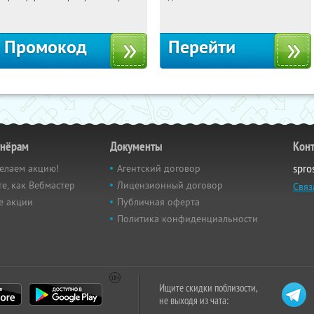
Россия
Россия
Промокод
Перейти
тнёрам
Документы
Кон
елаем акцию!
Агентский договор
spro
е, как Вебмастер
Лицензионный договор
Связ
е акции
Публичная оферта
Политика конфиденциальности
Ищите скидки поблизости,
не выходя из чата: