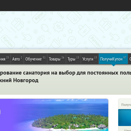
25
2
31
26
13
13
87
ния
Авто
Обучение
Товары
Туры
Услуги
ПолучиКупон
рование санатория на выбор для постоянных пол
жний Новгород
Получ
Цена