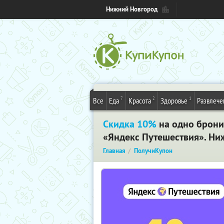
Нижний Новгород
7
2
1
Все
Еда
Красота
Здоровье
Развлече
Скидка 10%
на одно брони
«Яндекс Путешествия». Ни
Главная
ПолучиКупон