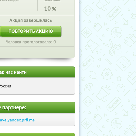
Экономия:
10
%
Акция завершилась
ПОВТОРИТЬ АКЦИЮ
Человек проголосовало: 0
ак нас найти
Россия
 партнере:
ravelyandex.prfl.me