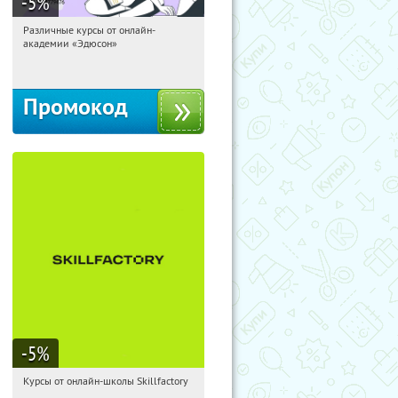
-5
%
Различные курсы от онлайн-
03:32:54
Получили:
2
академии «Эдюсон»
Россия
Промокод
-5
%
Курсы от онлайн-школы Skillfactory
03:32:54
Получи первым!