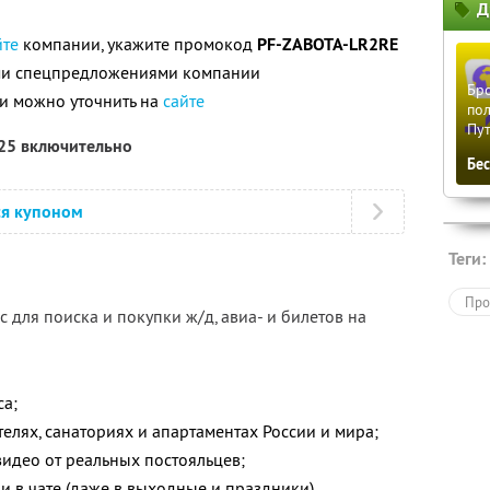
Д
5
йте
компании, укажите промокод
PF-ZABOTA-LR2RE
ими спецпредложениями компании
Бро
и можно уточнить на
сайте
пол
Пу
025 включительно
Бе
ся купоном
Теги:
Про
 для поиска и покупки ж/д, авиа- и билетов на
са;
елях, санаториях и апартаментах России и мира;
видео от реальных постояльцев;
и в чате (даже в выходные и праздники).