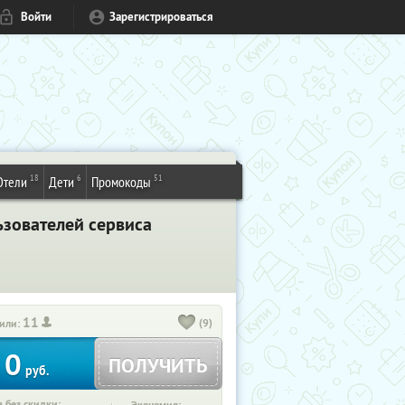
Войти
Зарегистрироваться
18
6
51
Отели
Дети
Промокоды
ьзователей сервиса
11
(9)
или:
0
ПОЛУЧИТЬ
руб.
 без скидки: