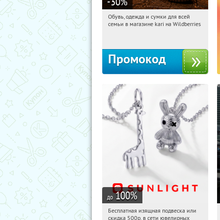
-30
%
Обувь, одежда и сумки для всей
03:32:54
Получили:
31
семьи в магазине kari на Wildberries
Россия
Промокод
100
%
до
Бесплатная изящная подвеска или
03:32:54
Получили:
74
скидка 500р. в сети ювелирных