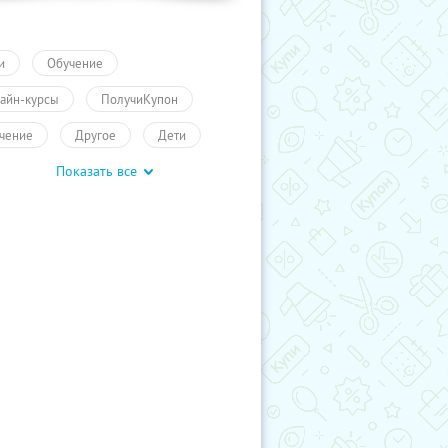
и
Обучение
айн-курсы
ПолучиКупон
чение
Другое
Дети
Показать все
чение