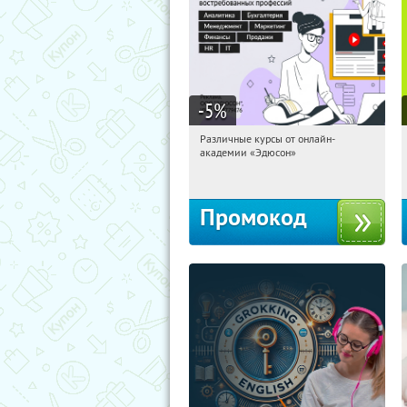
-5
%
Различные курсы от онлайн-
11:59:03
Получили:
2
академии «Эдюсон»
Россия
Промокод