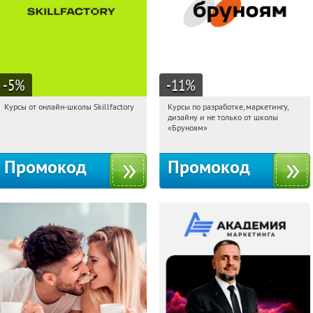
-5
%
-11
%
Курсы от онлайн-школы Skillfactory
Курсы по разработке, маркетингу,
11:59:03
Получи первым!
11:59:03
Получи первым!
дизайну и не только от школы
Россия
Россия
«Бруноям»
Промокод
Промокод