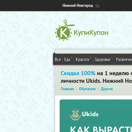
Нижний Новгород
7
2
1
Все
Еда
Красота
Здоровье
Развлече
Скидка 100%
на 1 неделю 
личности Ukids. Нижний Н
Главная
Обучение
Другое