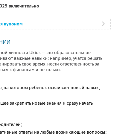
2025 включительно
ся купоном
НИИ
ой личности Ukids — это образовательное
аивают важные навыки: например, учатся решать
нировать свое время, нести ответственность за
ться к финансам и не только.
ю, на котором ребенок осваивает новый навык;
щее закрепить новые знания и сразу начать
;
родителей;
ративные ответы на любые возникающие вопросы;