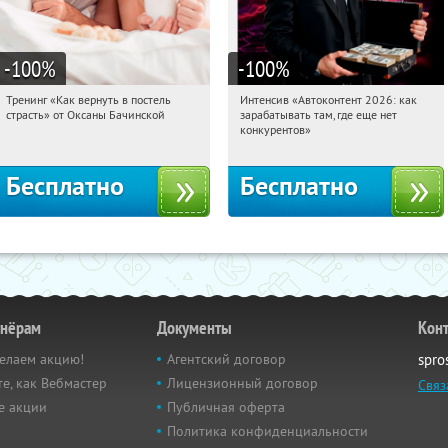
-100
%
-100
%
Тренинг «Как вернуть в постель
Интенсив «Автоконтент 2026: как
11:59:03
Получили:
16
11:59:03
Получили:
4
страсть» от Оксаны Бачинской
зарабатывать там, где еще нет
Россия
Россия
конкурентов»
Бесплатно
Бесплатно
тнёрам
Документы
Кон
елаем акцию!
Агентский договор
spro
е, как Вебмастер
Лицензионный договор
Связ
е акции
Публичная оферта
Политика конфиденциальности