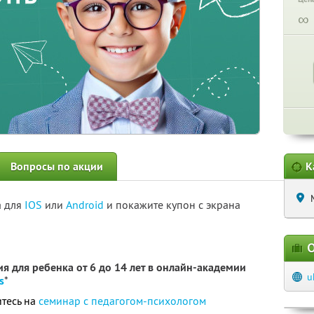
∞
Вопросы по акции
К
а для
IOS
или
Android
и покажите купон с экрана
О
я для ребенка от 6 до 14 лет в онлайн-академии
u
s
*
тесь на
семинар с педагогом-психологом