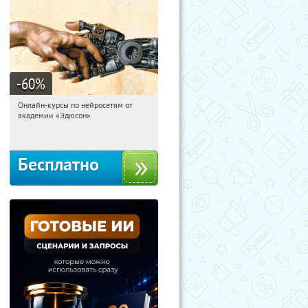
-60
%
Онлайн-курсы по нейросетям от
11:59:03
Получили:
6
академии «Эдюсон»
Москва
Бесплатно