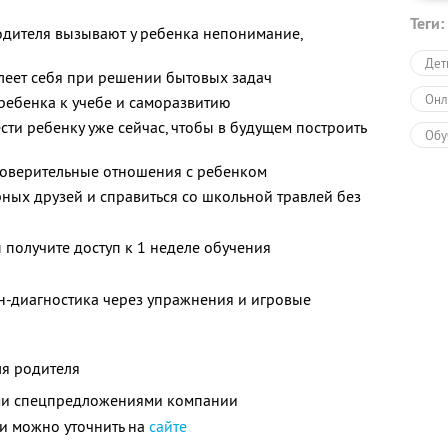
Теги:
одителя вызывают у ребенка непонимание,
Дет
леет себя при решении бытовых задач
Онл
ребенка к учебе и саморазвитию
ти ребенку уже сейчас, чтобы в будущем построить
Обу
 доверительные отношения с ребенком
Обу
рных друзей и справиться со школьной травлей без
 получите доступ к 1 неделе обучения
н-диагностика через упражнения и игровые
ля родителя
ими спецпредложениями компании
и можно уточнить на
сайте