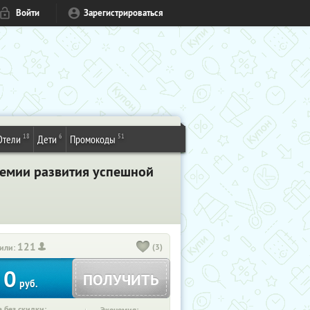
Войти
Зарегистрироваться
18
6
51
Отели
Дети
Промокоды
адемии развития успешной
121
(3)
или:
0
ПОЛУЧИТЬ
руб.
 без скидки: