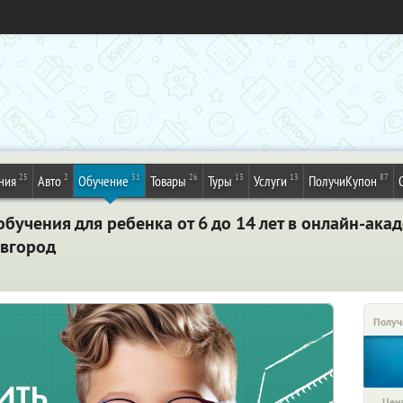
25
2
31
26
13
13
87
ния
Авто
Обучение
Товары
Туры
Услуги
ПолучиКупон
обучения для ребенка от 6 до 14 лет в онлайн-ак
овгород
Получ
Цена