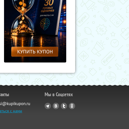
такты
Мы в Соцсетях
si@kupikupon.ru
аться с нами