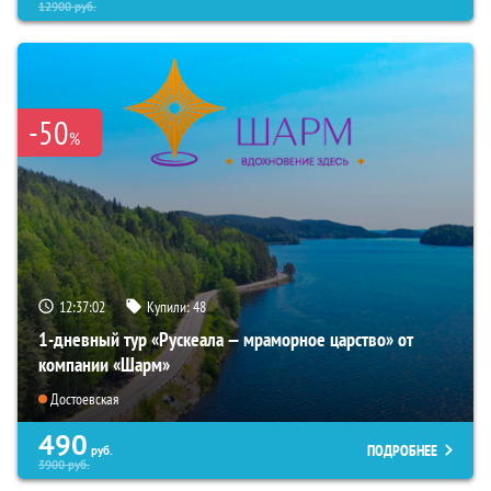
12900
руб.
-50
%
12:37:01
Купили:
48
1-дневный тур «Рускеала — мраморное царство» от
компании «Шарм»
Достоевская
490
ПОДРОБНЕЕ
руб.
3900
руб.