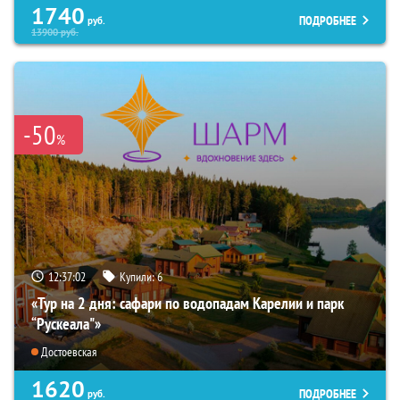
1740
ПОДРОБНЕЕ
руб.
13900
руб.
-50
%
12:37:01
Купили:
6
«Тур на 2 дня: сафари по водопадам Карелии и парк
“Рускеала"»
Достоевская
1620
ПОДРОБНЕЕ
руб.