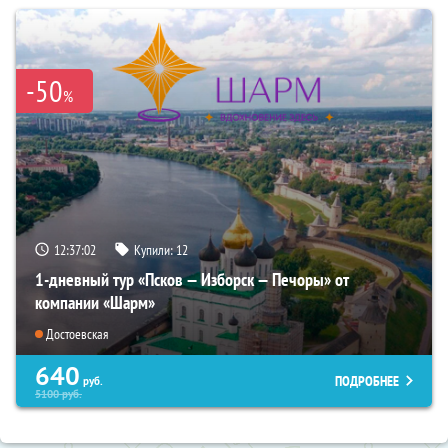
-50
%
12:37:01
Купили:
12
1-дневный тур «Псков — Изборск — Печоры» от
компании «Шарм»
Достоевская
640
ПОДРОБНЕЕ
руб.
5100
руб.