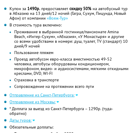
Купон за
1490р.
предоставляет
скидку 50%
на автобусный тур
в Абхазию на 13 дней/12 ночей (Гагра, Сухум, Пицунда, Новый
Афон) от компании
«Вояж-Тур»
В стоимость тура включено:
Проживание в выбранной гостинице/пансионате Amina
Beach, «Интер-Сухум», «Абхазия», «У Монастыря» и другие
со всеми удобствами в номере: душ, туалет, TV (стандарт) 10
дней/9 ночей
Пользование пляжем
Проезд автобусом евро-класса вместимостью 49-52
человека, автобусы оборудованы кондиционером,
микрофоном, видео- и аудиосистемами, мягкими откидными
креслами, DVD, WI-FI
Страховка в транспорте
Сопровождение на протяжении всего пути
Отправление из Санкт-Петербурга:
Отправление из Москвы:
* Доплата за выезд из Санкт-Петербурга – 1290р. (туда-
обратно)
Даты туров:
Обязательные доплаты: