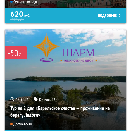
Сенная площадь
620
ПОДРОБНЕЕ
руб.
6290
руб.
-50
%
12:37:01
Купили:
39
Тур на 2 дня «Карельское счастье — проживание на
берегу Ладоги»
Достоевская