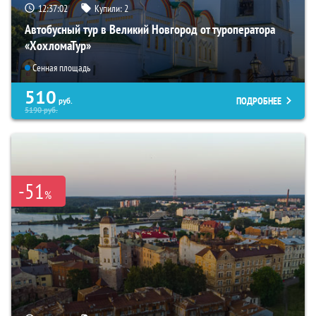
12:37:01
Купили:
2
Автобусный тур в Великий Новгород от туроператора
«ХохломаТур»
Сенная площадь
510
ПОДРОБНЕЕ
руб.
5190
руб.
-51
%