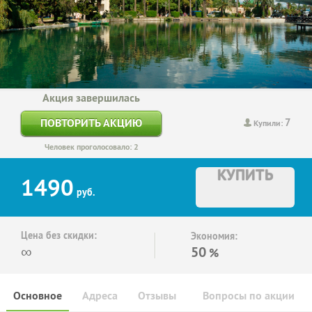
Акция завершилась
7
ПОВТОРИТЬ АКЦИЮ
Купили:
Человек проголосовало: 2
КУПИТЬ
1490
руб.
Цена без скидки:
Экономия:
∞
50
%
Основное
Адреса
Отзывы
Вопросы по акции