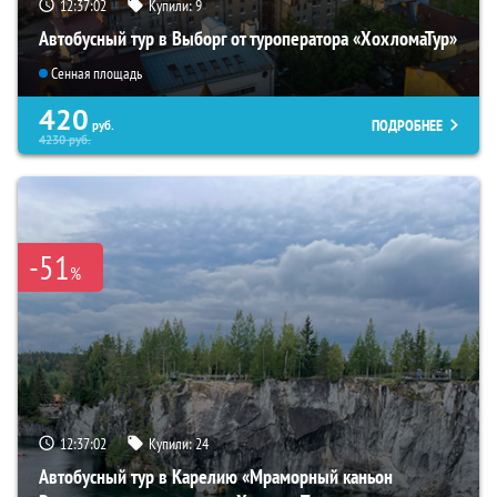
12:37:01
Купили:
9
Автобусный тур в Выборг от туроператора «ХохломаТур»
Сенная площадь
420
ПОДРОБНЕЕ
руб.
4230
руб.
-51
%
12:37:01
Купили:
24
Автобусный тур в Карелию «Мраморный каньон