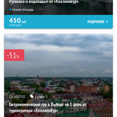
Рускеала и водопады» от «ХохломаТур»
Сенная площадь
450
ПОДРОБНЕЕ
руб.
4550
руб.
-51
%
12:37:01
Купили:
5
Гастрономический тур в Выборг на 1 день от
туроператора «ХохломаТур»