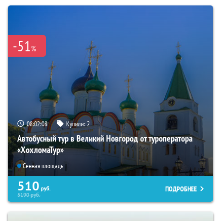
-51
%
08:02:06
Купили:
2
Автобусный тур в Великий Новгород от туроператора
«ХохломаТур»
Сенная площадь
510
ПОДРОБНЕЕ
руб.
5190
руб.