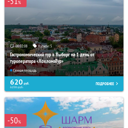
-51
%
08:02:06
Купили:
5
Гастрономический тур в Выборг на 1 день от
туроператора «ХохломаТур»
Сенная площадь
620
ПОДРОБНЕЕ
руб.
6290
руб.
-50
%