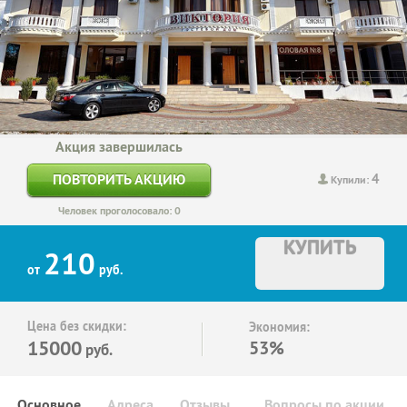
Акция завершилась
4
ПОВТОРИТЬ АКЦИЮ
Купили:
Человек проголосовало: 0
КУПИТЬ
210
от
руб.
Цена без скидки:
Экономия:
15000
53%
руб.
Основное
Адреса
Отзывы
Вопросы по акции