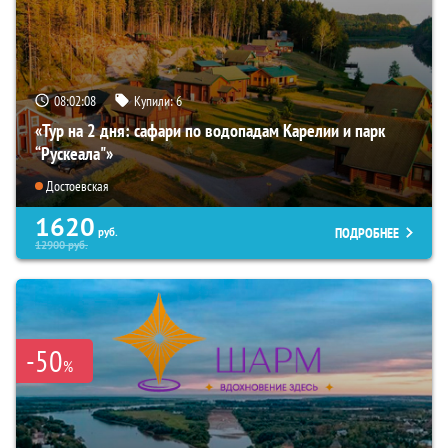
08:02:06
Купили:
6
«Тур на 2 дня: сафари по водопадам Карелии и парк
“Рускеала"»
Достоевская
1620
ПОДРОБНЕЕ
руб.
12900
руб.
-50
%