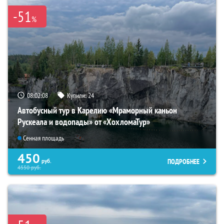
-51
%
08:02:06
Купили:
24
Автобусный тур в Карелию «Мраморный каньон
Рускеала и водопады» от «ХохломаТур»
Сенная площадь
450
ПОДРОБНЕЕ
руб.
4550
руб.