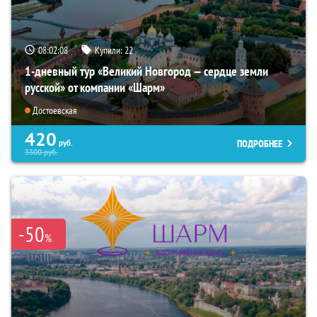
08:02:06
Купили:
22
1-дневный тур «Великий Новгород — сердце земли
русской» от компании «Шарм»
Достоевская
420
ПОДРОБНЕЕ
руб.
3300
руб.
-50
%