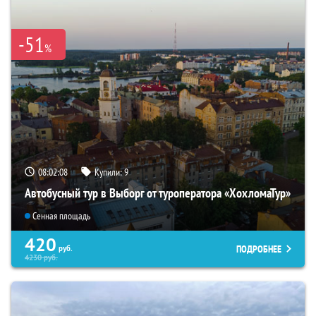
-51
%
08:02:06
Купили:
9
Автобусный тур в Выборг от туроператора «ХохломаТур»
Сенная площадь
420
ПОДРОБНЕЕ
руб.
4230
руб.