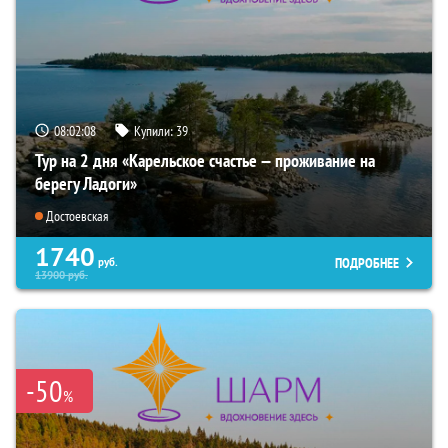
08:02:06
Купили:
39
Тур на 2 дня «Карельское счастье — проживание на
берегу Ладоги»
Достоевская
1740
ПОДРОБНЕЕ
руб.
13900
руб.
-50
%