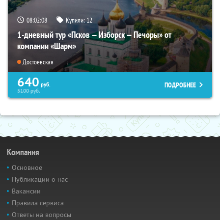
08:02:06
Купили:
12
1-дневный тур «Псков — Изборск — Печоры» от
компании «Шарм»
Достоевская
640
ПОДРОБНЕЕ
руб.
5100
руб.
Компания
Основное
Публикации о нас
Вакансии
Правила сервиса
Ответы на вопросы