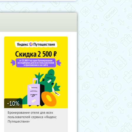
-10
%
Бронирование отеля для всех
10:54:31
Получи первым!
пользователей сервиса «Яндекс
Россия
Путешествия»