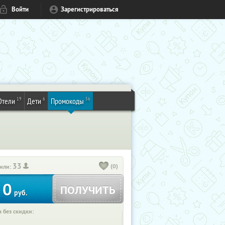
Войти
Зарегистрироваться
19
6
56
Отели
Дети
Промокоды
33
(0)
или:
0
ПОЛУЧИТЬ
руб.
 без скидки: