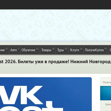
25
3
31
26
13
16
92
ния
Авто
Обучение
Товары
Туры
Услуги
ПолучиКупон
st 2026. Билеты уже в продаже! Нижний Новгород
Получ
Цена