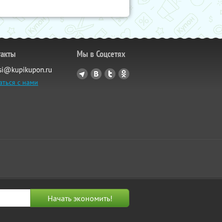
такты
Мы в Соцсетях
si@kupikupon.ru
аться с нами