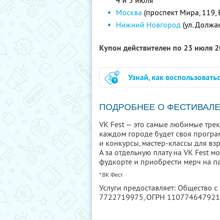
4 и 5 июля
Москва
(проспект Мира, 119,
Нижний Новгород
(ул. Должа
Купон действителен по 23 июля 
Узнай, как воспользовать
ПОДРОБНЕЕ О ФЕСТИВАЛ
VK Fest — это самые любимые треки
каждом городе будет своя програм
и конкурсы, мастер-классы для взр
А за отдельную плату на VK Fest 
фудкорте и приобрести мерч на па
* ВК Фест
Услуги предоставляет: Общество 
7722719975
, ОГРН 11077464792