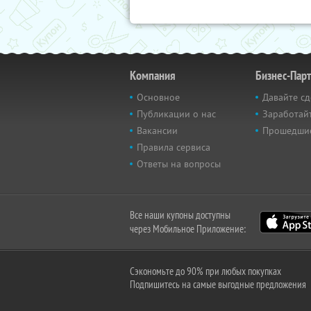
Компания
Бизнес-Пар
Основное
Давайте сд
Публикации о нас
Заработайт
Вакансии
Прошедши
Правила сервиса
Ответы на вопросы
Все наши купоны доступны
через Мобильное Приложение:
Сэкономьте до 90% при любых покупках
Подпишитесь на самые выгодные предложения