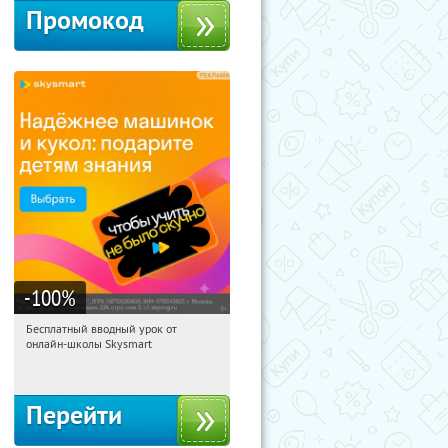
Промокод
-100
%
Бесплатный вводный урок от
10:54:31
Получи первым!
онлайн-школы Skysmart
Россия
Перейти