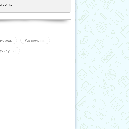
Стрелка
мокоды
Развлечения
учиКупон