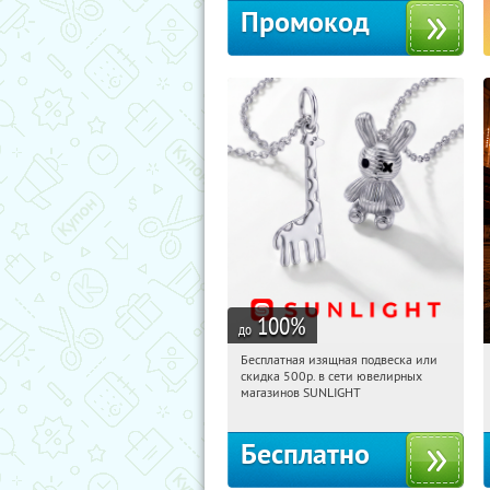
Промокод
100
%
до
Бесплатная изящная подвеска или
10:54:31
Получили:
74
скидка 500р. в сети ювелирных
Россия
магазинов SUNLIGHT
Бесплатно