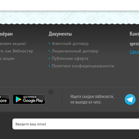
тнёрам
Документы
Кон
елаем акцию!
Агентский договор
spro
е, как Вебмастер
Лицензионный договор
Связ
е акции
Публичная оферта
Политика конфиденциальности
Ищите скидки поблизости,
не выходя из чата: