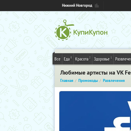
Нижний Новгород
8
2
1
Все
Еда
Красота
Здоровье
Развлече
Любимые артисты на VK Fe
Главная
Промокоды
Развлечения