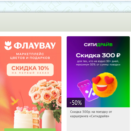
-50
%
Скидка 300р. на поездку от
10:54:31
Получи первым!
каршеринга «Ситидрайв»
Россия