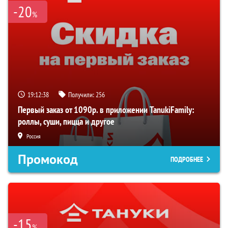
-20
%
19:12:37
Получили:
256
Первый заказ от 1090р. в приложении TanukiFamily:
роллы, суши, пицца и другое
Россия
Промокод
ПОДРОБНЕЕ
-15
%