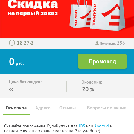
256
:
:
Получили:
0
руб.
Цена без скидки:
Экономия:
∞
20
%
Основное
Адреса
Отзывы
Вопросы по акции
Скачайте приложение КупиКупона для
IOS
или
Android
и
покажите купон с экрана смартфона. Это удобно :)