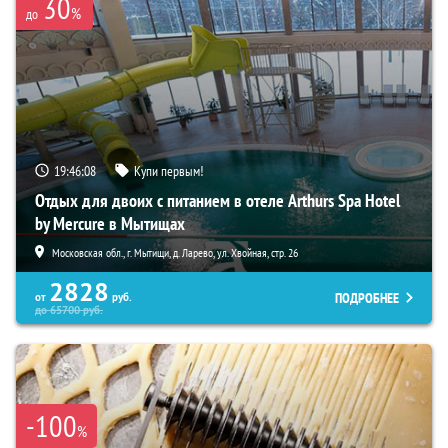
30
%
до
19:46:07
Купи первым!
Отдых для двоих с питанием в отеле Arthurs Spa Hotel
by Mercure в Мытищах
Московская обл., г. Мытищи, д. Ларево, ул. Хвойная, стр. 26
2828
ПОДРОБНЕЕ
от
руб.
до
65700
руб.
-100
%