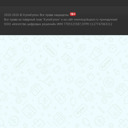
2010-2026 © КупиКупон. Все права защищены.
Все права на товарный знак "КупиКупон" и на сайт www.kupikupon.ru принадлежат
OOO «Агентство цифровых решений» ИНН 7705523387, ОГРН 1127747063212