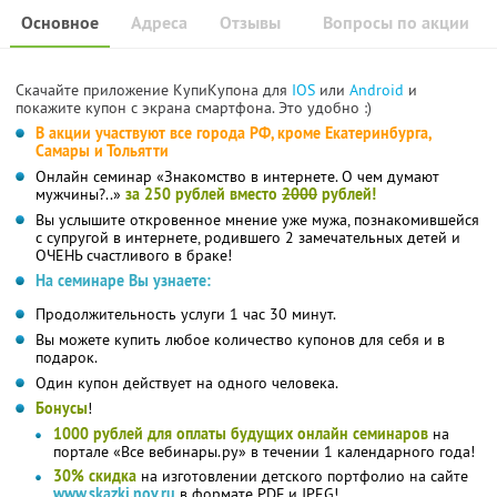
Основное
Адреса
Отзывы
Вопросы по акции
Скачайте приложение КупиКупона для
IOS
или
Android
и
покажите купон с экрана смартфона. Это удобно :)
В акции участвуют все города РФ, кроме Екатеринбурга,
Самары и Тольятти
Онлайн семинар «Знакомство в интернете. О чем думают
мужчины?..»
за 250 рублей вместо
2000
рублей!
Вы услышите откровенное мнение уже мужа, познакомившейся
с супругой в интернете, родившего 2 замечательных детей и
ОЧЕНЬ счастливого в браке!
На семинаре Вы узнаете:
Продолжительность услуги 1 час 30 минут.
Вы можете купить любое количество купонов для себя и в
подарок.
Один купон действует на одного человека.
Бонусы
!
1000 рублей для оплаты будущих онлайн семинаров
на
портале «Все вебинары.ру» в течении 1 календарного года!
30% скидка
на изготовлении детского портфолио на сайте
www.skazki.nov.ru
в формате PDF и JPEG!