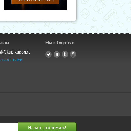
такты
Мы в Соцсетях
si@kupikupon.ru
аться с нами