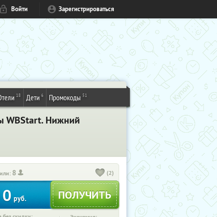
Войти
Зарегистрироваться
18
6
51
Отели
Дети
Промокоды
лы WBStart. Нижний
8
(2)
или:
0
руб.
 без скидки: