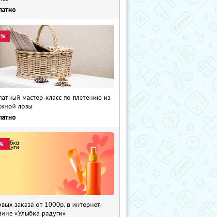
латно
0%
латный мастер-класс по плетению из
жной лозы
латно
%
рвых заказа от 1000р. в интернет-
зине «Улыбка радуги»