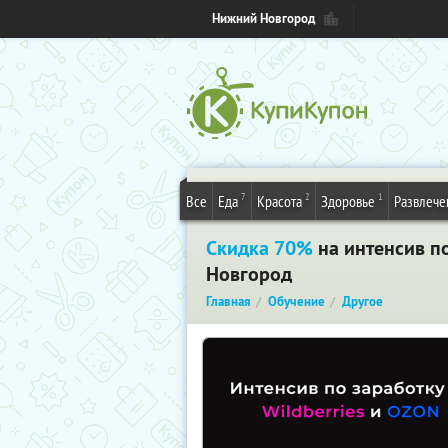
Нижний Новгород
7
2
1
Все
Еда
Красота
Здоровье
Развлече
Скидка 70%
на интенсив по
Новгород
Главная
Обучение
Другое