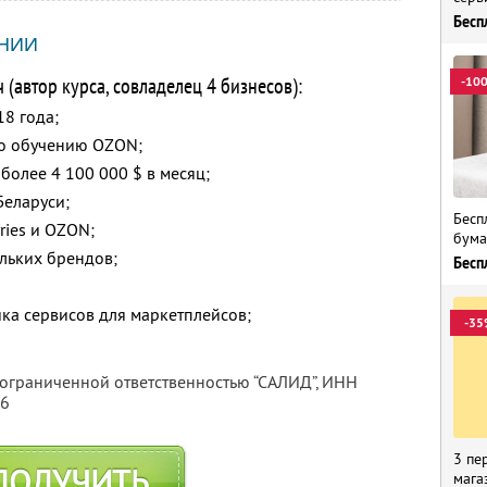
Бесп
НИИ
(автор курса, совладелец 4 бизнесов):
-10
18 года;
о обучению OZON;
 более 4 100 000 $ в месяц;
Беларуси;
Бесп
ries и OZON;
бума
льких брендов;
Бесп
ка сервисов для маркетплейсов;
-35
 ограниченной ответственностью “САЛИД”,
ИНН
76
3 пе
ПОЛУЧИТЬ
мага