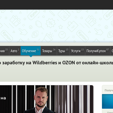
25
2
31
26
13
13
87
ния
Авто
Обучение
Товары
Туры
Услуги
ПолучиКупон
 заработку на Wildberries и OZON от онлайн-шко
Получ
Цена