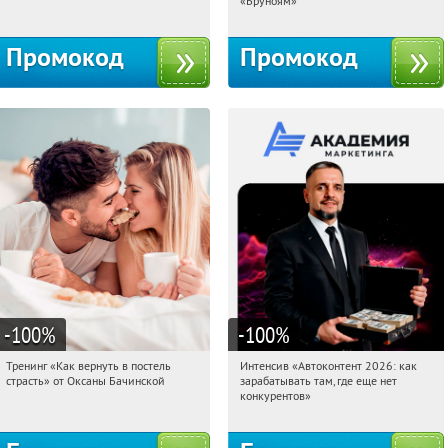
«Бруноям»
Промокод
Промокод
-100
%
-100
%
Тренинг «Как вернуть в постель
Интенсив «Автоконтент 2026: как
01:37:38
Получили:
16
01:37:38
Получили:
4
страсть» от Оксаны Бачинской
зарабатывать там, где еще нет
Россия
Россия
конкурентов»