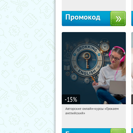
Промокод
-15
%
Авторские онлайн-курсы «Грокаем
01:37:38
Получили:
4
английский»
Россия