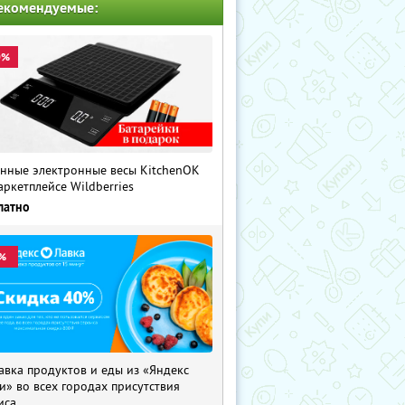
екомендуемые:
0%
нные электронные весы KitchenOK
аркетплейсе Wildberries
латно
%
авка продуктов и еды из «Яндекс
и» во всех городах присутствия
иса