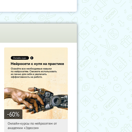
-60
%
Онлайн-курсы по нейросетям от
01:37:38
Получили:
6
академии «Эдюсон»
Москва