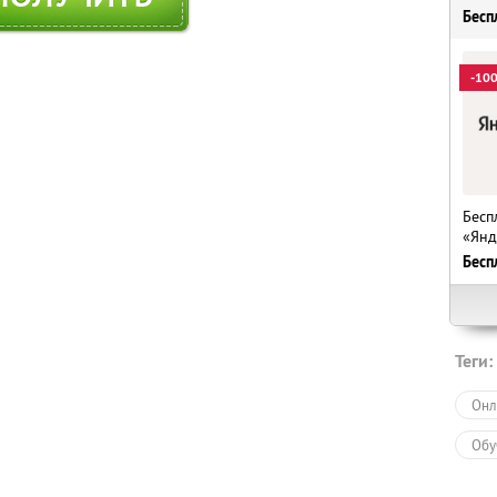
Бесп
-10
Бесп
«Янд
Бесп
Теги:
Онл
Обу