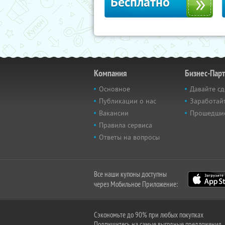
Бесплатно
Компания
Бизнес-Пар
Основное
Давайте сд
Публикации о нас
Заработайт
Вакансии
Прошедши
Правила сервиса
Ответы на вопросы
Все наши купоны доступны
через Мобильное Приложение:
Сэкономьте до 90% при любых покупках
Подпишитесь на самые выгодные предложения