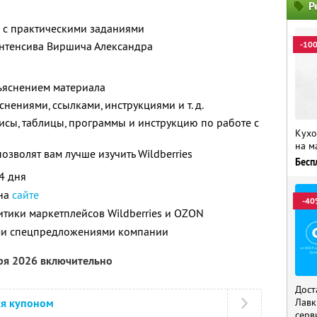
Р
 с практическими заданиями
нтенсива Виршича Александра
-10
бъяснением материала
нениями, ссылками, инструкциями и т. д.
сы, таблицы, программы и инструкцию по работе с
Кухо
на м
зволят вам лучше изучить Wildberries
Бесп
4 дня
 на
сайте
-40
итики маркетплейсов Wildberries и OZON
ими спецпредложениями компании
бря 2026 включительно
Дост
ся купоном
Лавк
серв