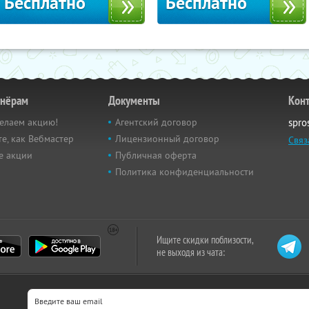
Бесплатно
Бесплатно
тнёрам
Документы
Кон
елаем акцию!
Агентский договор
spro
е, как Вебмастер
Лицензионный договор
Связ
е акции
Публичная оферта
Политика конфиденциальности
Ищите скидки поблизости,
не выходя из чата: