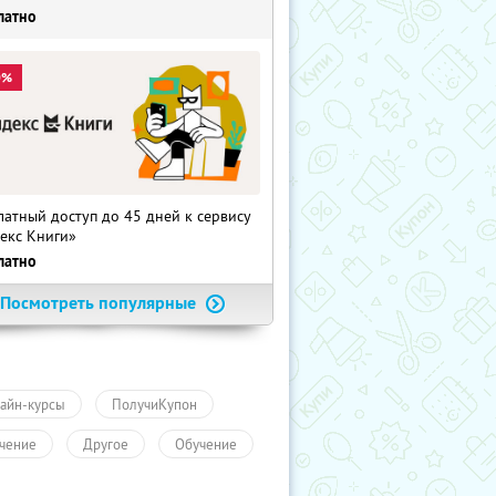
латно
0%
латный доступ до 45 дней к сервису
екс Книги»
латно
Посмотреть популярные
айн-курсы
ПолучиКупон
чение
Другое
Обучение