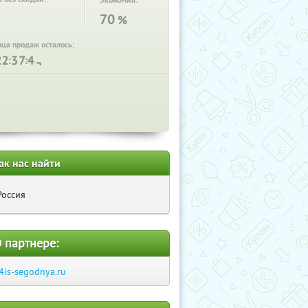
Экономия:
70
%
нца продаж осталось:
:
:
ак нас найти
Россия
 партнере:
4is-segodnya.ru