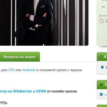
∞
До ко
Вопросы по акции
К
а для
IOS
или
Android
и покажите купон с экрана
О
отку на Wildberries и OZON
от онлайн-школы
u
999р.