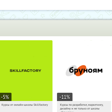
-5
%
-11
%
Курсы от онлайн-школы Skillfactory
Курсы по разработке, маркетингу,
01:37:38
Получи первым!
01:37:38
Получи первым!
дизайну и не только от школы
Россия
Россия