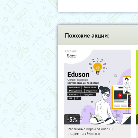
Похожие акции:
-5
%
Различные курсы от онлайн-
01:37:38
Получили:
2
академии «Эдюсон»
Россия