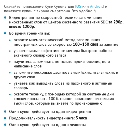
Скачайте приложение КупиКупона для
IOS
или
Android
и
покажите купон с экрана смартфона. Это удобно :)
Видеотренинг по скоростной технике запоминания
иностранных слов от центра системного развития SDC
за 290р.
вместо 1200р.
Во время тренинга вы:
освоите мнемотехнический метод запоминания
иностранных слов со скоростью
100–150 слов
за занятие
узнаете самые эффективные методы быстрого набора
активного словарного запаса
научитесь запоминать не только произношение, но и
написание слов
запомните несколько десятков английских, итальянских и
других слов
узнаете, как выводить слова из пассивного в активный
словарь
освоите технику, с помощью которой за считанные дни
сможете поставить 100% точное написание нескольких
тысяч слов, которые вы знаете по произношению
Один купон действует на один видеотренинг
Продолжительность видеотренинга:
3 часа
Один купон действует на одного человека