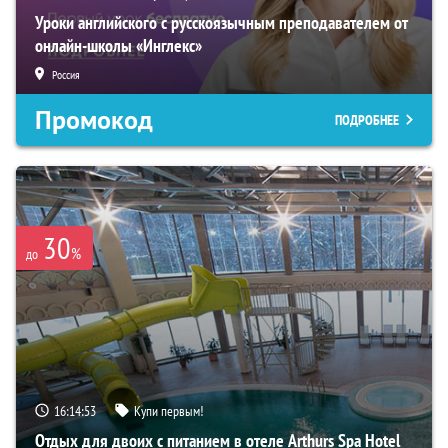
Уроки английского с русскоязычным преподавателем от
онлайн-школы «Инглекс»
Россия
Промокод
ПОДРОБНЕЕ
30
%
до
16:14:52
Купи первым!
Отдых для двоих с питанием в отеле Arthurs Spa Hotel