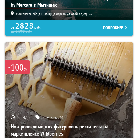
by Mercure в Мытищах
Московская обл., г. Мытищи, д. Ларево, ул. Хвойная, стр. 26
2828
ПОДРОБНЕЕ
от
руб.
до
65700
руб.
-100
%
16:14:52
Получили:
266
Нож роликовый для фигурной нарезки теста на
маркетплейсе Wildberries