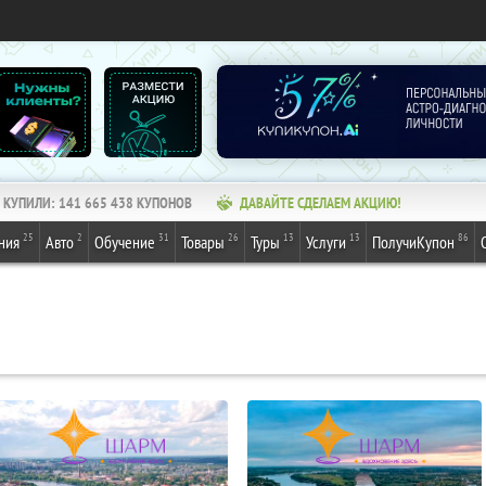
КУПИЛИ:
141 665 438
КУПОНОВ
ДАВАЙТЕ СДЕЛАЕМ АКЦИЮ!
25
2
31
26
13
13
86
ния
Авто
Обучение
Товары
Туры
Услуги
ПолучиКупон