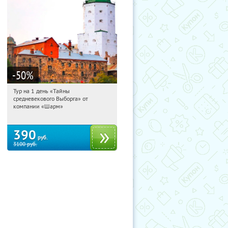
-50
%
Тур на 1 день «Тайны
14:25:13
Купили:
58
средневекового Выборга» от
Достоевская
компании «Шарм»
390
руб.
3100
руб.