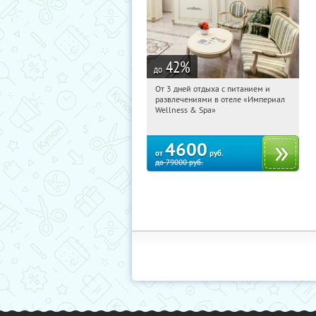
42
%
до
От 3 дней отдыха с питанием и
14:25:13
Купили:
114
развлечениями в отеле «Империал
Калужская обл., г. Обнинск, Киевское
Wellness & Spa»
ш., д. 11А
4600
от
руб.
до
79000
руб.