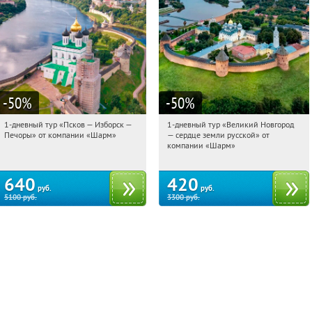
-50
%
-50
%
1-дневный тур «Псков — Изборск —
1-дневный тур «Великий Новгород
14:25:13
Купили:
12
14:25:13
Купили:
22
Печоры» от компании «Шарм»
— сердце земли русской» от
Достоевская
Достоевская
компании «Шарм»
640
420
руб.
руб.
5100
руб.
3300
руб.