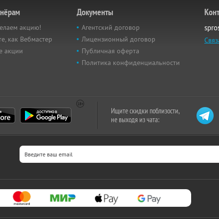
тнёрам
Документы
Кон
елаем акцию!
Агентский договор
spro
е, как Вебмастер
Лицензионный договор
Связ
е акции
Публичная оферта
Политика конфиденциальности
Ищите скидки поблизости,
не выходя из чата: