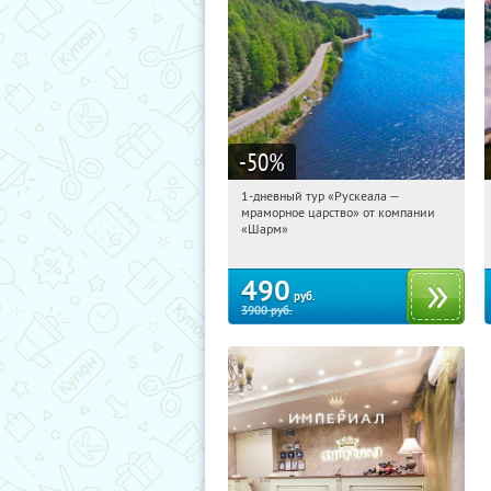
-50
%
1-дневный тур «Рускеала —
14:25:13
Купили:
48
мраморное царство» от компании
Достоевская
«Шарм»
490
руб.
3900
руб.