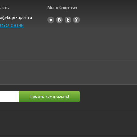
такты
Мы в Соцсетях
si@kupikupon.ru
аться с нами